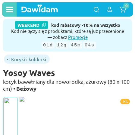
0
WEEKEND
kod rabatowy -10% na wszystko
Kod nie łączy się z produktami, które są już przecenione
— zobacz
Promocje
01d
12g
45m
04s
Kocyki i kołderki
Yosoy Waves
kocyk bawełniany dla noworodka, ażurowy (80 x 100
Beżowy
cm) •
Hit