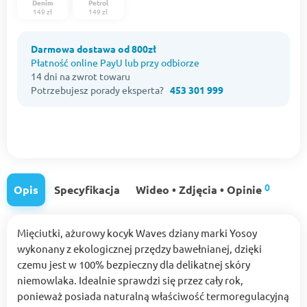
Denim
Petrol
149 zł
149 zł
Darmowa dostawa od 800zł
Płatność online PayU lub przy odbiorze
14 dni na zwrot towaru
Potrzebujesz porady eksperta?
453 301 999
0
Opis
Specyfikacja
Wideo • Zdjęcia • Opinie
Mięciutki, ażurowy kocyk Waves dziany marki Yosoy
wykonany z ekologicznej przędzy bawełnianej, dzięki
czemu jest w 100% bezpieczny dla delikatnej skóry
niemowlaka. Idealnie sprawdzi się przez cały rok,
ponieważ posiada naturalną właściwość termoregulacyjną