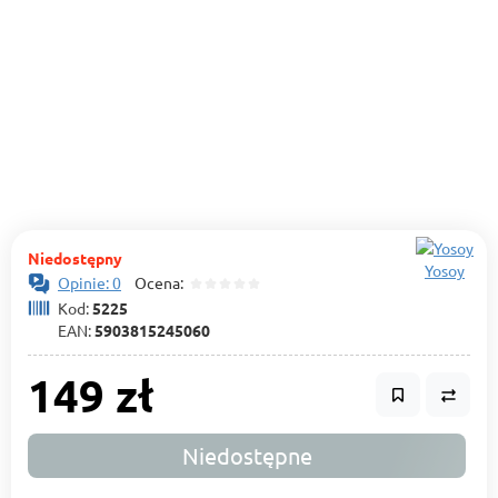
Niedostępny
Yosoy
Opinie: 0
Ocena:
Kod:
5225
EAN:
5903815245060
149 zł
Niedostępne