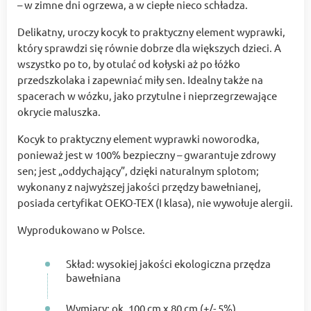
– w zimne dni ogrzewa, a w ciepłe nieco schładza.
Delikatny, uroczy kocyk to praktyczny element wyprawki,
który sprawdzi się równie dobrze dla większych dzieci. A
wszystko po to, by otulać od kołyski aż po łóżko
przedszkolaka i zapewniać miły sen. Idealny także na
spacerach w wózku, jako przytulne i nieprzegrzewające
okrycie maluszka.
Kocyk to praktyczny element wyprawki noworodka,
ponieważ jest w 100% bezpieczny – gwarantuje zdrowy
sen; jest „oddychający”, dzięki naturalnym splotom;
wykonany z najwyższej jakości przędzy bawełnianej,
posiada certyfikat OEKO-TEX (I klasa), nie wywołuje alergii.
Wyprodukowano w Polsce.
Skład: wysokiej jakości ekologiczna przędza
bawełniana
Wymiary: ok. 100 cm x 80 cm (+/- 5%)