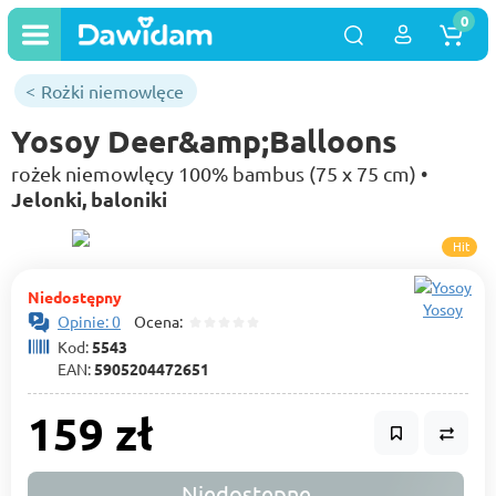
0
Rożki niemowlęce
Yosoy Deer&amp;Balloons
rożek niemowlęcy 100% bambus (75 x 75 cm) •
Jelonki, baloniki
Hit
Niedostępny
Yosoy
Opinie: 0
Ocena:
Kod:
5543
EAN:
5905204472651
159 zł
Niedostępne