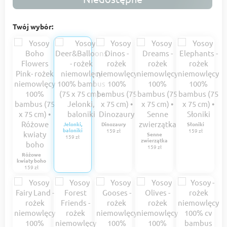
Twój wybór:
Jelonki,
Dinozaury
Słoniki
baloniki
159 zł
159 zł
Senne
159 zł
zwierzątka
159 zł
Różowe
kwiaty boho
159 zł