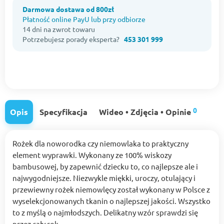
Darmowa dostawa od 800zł
Płatność online PayU lub przy odbiorze
14 dni na zwrot towaru
Potrzebujesz porady eksperta?
453 301 999
0
Opis
Specyfikacja
Wideo • Zdjęcia • Opinie
Rożek dla noworodka czy niemowlaka to praktyczny
element wyprawki. Wykonany ze 100% wiskozy
bambusowej, by zapewnić dziecku to, co najlepsze ale i
najwygodniejsze. Niezwykle miękki, uroczy, otulający i
przewiewny rożek niemowlęcy został wykonany w Polsce z
wyselekcjonowanych tkanin o najlepszej jakości. Wszystko
to z myślą o najmłodszych. Delikatny wzór sprawdzi się
przez cały rok.