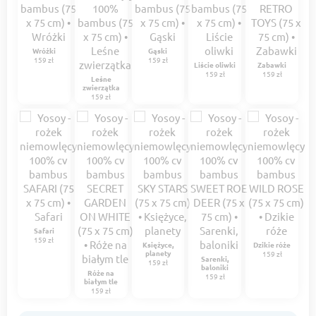
Wróżki
Gąski
159 zł
159 zł
Liście oliwki
Zabawki
159 zł
159 zł
Leśne
zwierzątka
159 zł
Safari
159 zł
Księżyce,
Dzikie róże
planety
159 zł
Sarenki,
159 zł
baloniki
Róże na
159 zł
białym tle
159 zł