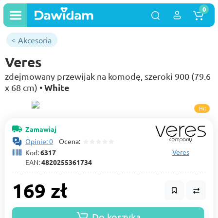
0
Akcesoria
Veres
zdejmowany przewijak na komodę, szeroki 900 (79.6
White
х 68 cm) •
Hit
Zamawiaj
Opinie: 0
Ocena:
Veres
Kod:
6317
EAN:
4820255361734
169 zł
Do koszyka