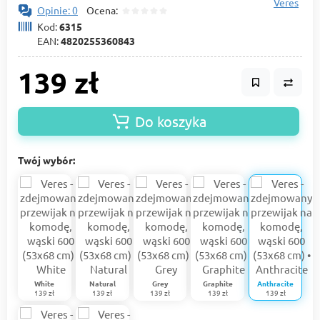
Veres
Opinie: 0
Ocena:
Kod:
6315
EAN:
4820255360843
139 zł
Do koszyka
Twój wybór:
White
Natural
Grey
Graphite
Anthracite
139 zł
139 zł
139 zł
139 zł
139 zł