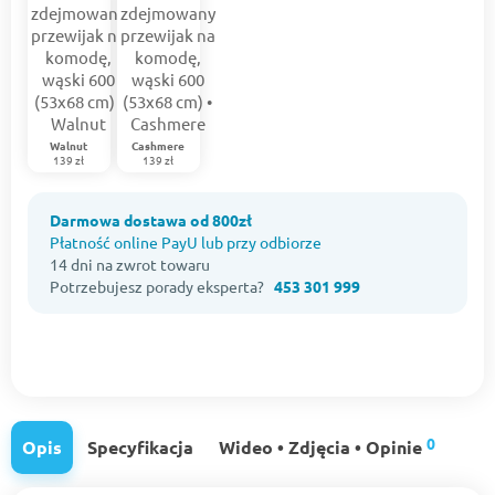
Walnut
Cashmere
139 zł
139 zł
Darmowa dostawa od 800zł
Płatność online PayU lub przy odbiorze
14 dni na zwrot towaru
Potrzebujesz porady eksperta?
453 301 999
0
Opis
Specyfikacja
Wideo • Zdjęcia • Opinie