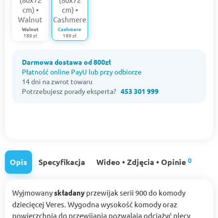
Walnut
Cashmere
189 zł
189 zł
Darmowa dostawa od 800zł
Płatność online PayU lub przy odbiorze
14 dni na zwrot towaru
Potrzebujesz porady eksperta?
453 301 999
0
Opis
Specyfikacja
Wideo • Zdjęcia • Opinie
Wyjmowany
składany
przewijak serii 900 do komody
dziecięcej Veres. Wygodna wysokość komody oraz
powierzchnia do przewijania pozwalają odciążyć plecy