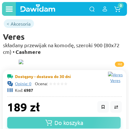
0
Akcesoria
Veres
składany przewijak na komodę, szeroki 900 (80х72
Cashmere
cm) •
Hit
Dostępny - dostawa do 30 dni
Veres
Opinie: 0
Ocena:
Kod:
6987
189 zł
Do koszyka