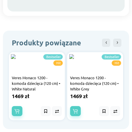
Produkty powiązane
Bestseller
Bestseller
Hit
Hit
Veres Monaco 1200 -
Veres Monaco 1200 -
V
komoda dziecięca (120 cm) •
komoda dziecięca (120 cm) •
k
White Natural
White Grey
W
1469 zł
1469 zł
1