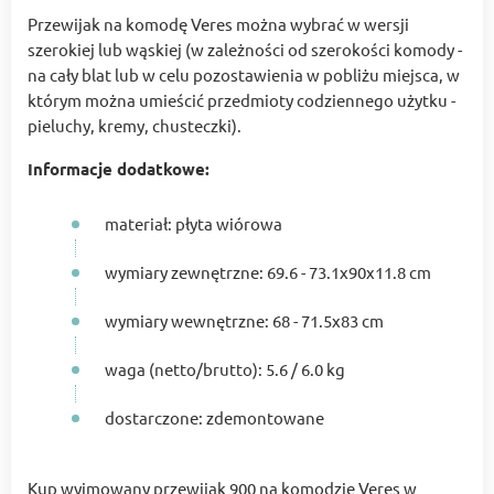
Przewijak na komodę Veres można wybrać w wersji
szerokiej lub wąskiej (w zależności od szerokości komody -
na cały blat lub w celu pozostawienia w pobliżu miejsca, w
którym można umieścić przedmioty codziennego użytku -
pieluchy, kremy, chusteczki).
Informacje dodatkowe:
materiał: płyta wiórowa
wymiary zewnętrzne: 69.6 - 73.1х90х11.8 cm
wymiary wewnętrzne: 68 - 71.5х83 cm
waga (netto/brutto): 5.6 / 6.0 kg
dostarczone: zdemontowane
Kup wyjmowany przewijak 900 na komodzie Veres w