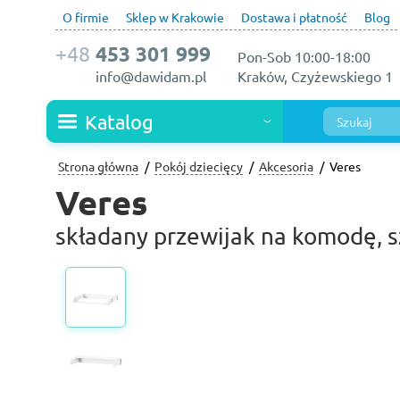
O firmie
Sklep w Krakowie
Dostawa i płatność
Blog
+48
453 301 999
Pon-Sob 10:00-18:00
info@dawidam.pl
Kraków, Czyżewskiego 1
Katalog
Strona główna
Pokój dziecięcy
Akcesoria
Veres
Veres
składany przewijak na komodę, s