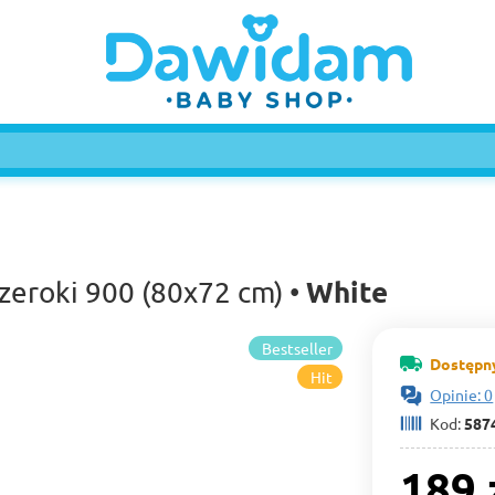
White
zeroki 900 (80х72 cm) •
Bestseller
Dostępny
Hit
Opinie: 0
Kod:
587
189 