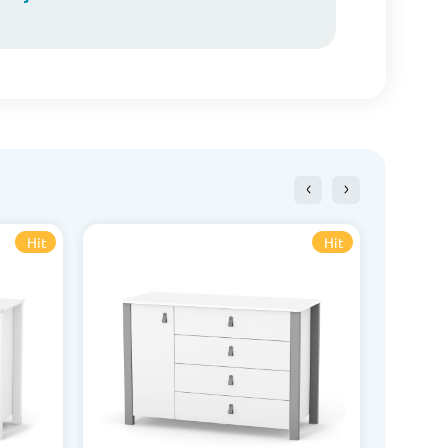
Hit
Hit