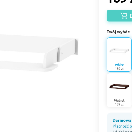
Twój wybór:
White
189 zł
Walnut
189 zł
Darmowa 
Płatność o
14 dni na