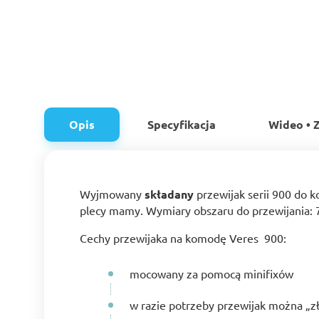
Opis
Specyfikacja
Wideo • Z
Wyjmowany
składany
przewijak serii 900 do 
plecy mamy. Wymiary obszaru do przewijania: 
Cechy przewijaka na komodę Veres 900:
mocowany za pomocą minifixów
w razie potrzeby przewijak można „z