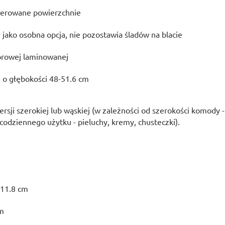
olerowane powierzchnie
ako osobna opcja, nie pozostawia śladów na blacie
iórowej laminowanej
o głębokości 48-51.6 cm
i szerokiej lub wąskiej (w zależności od szerokości komody - 
odziennego użytku - pieluchy, kremy, chusteczki).
х11.8 cm
cm