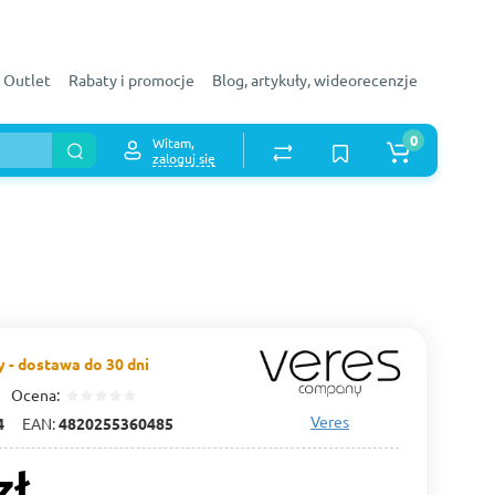
Outlet
Rabaty i promocje
Blog, artykuły, wideorecenzje
0
Witam,
zaloguj się
 - dostawa do 30 dni
Ocena:
Veres
4
EAN:
4820255360485
zł