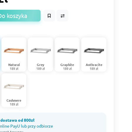
Do koszyka
Natural
Grey
Graphite
Anthracite
189 zł
189 zł
189 zł
189 zł
Cashmere
189 zł
dostawa od 800zł
nline PayU lub przy odbiorze
 zwrot towaru