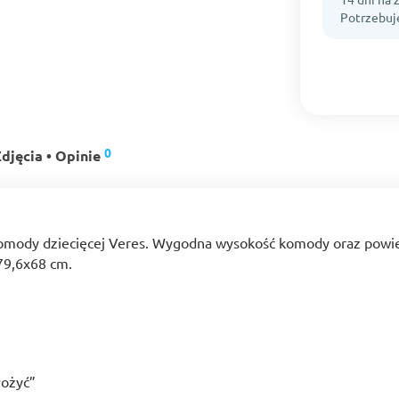
Potrzebuj
0
djęcia • Opinie
komody dziecięcej Veres. Wygodna wysokość komody oraz powier
79,6x68 cm.
łożyć”