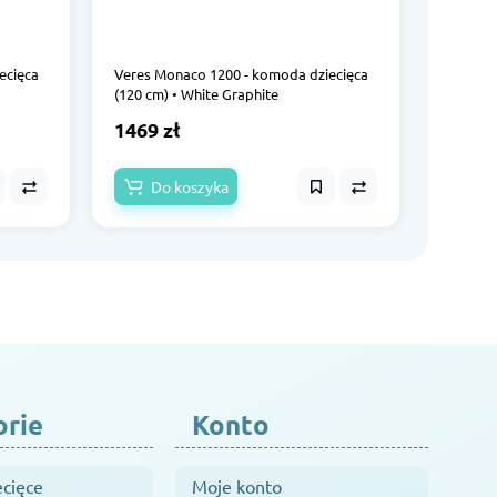
ecięca
Veres Monaco 1200 - komoda dziecięca
Veres M
(120 cm) • White Graphite
(120 cm
1469 zł
1469 
Do koszyka
Do
orie
Konto
ecięce
Moje konto