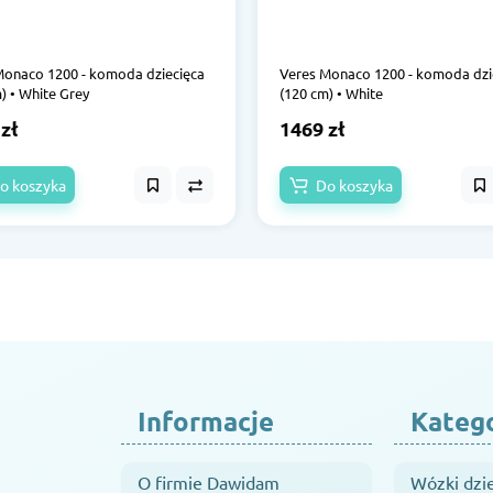
Monaco 1200 - komoda dziecięca
Veres Monaco 1200 - komoda dzi
) • White Grey
(120 cm) • White
zł
1469 zł
o koszyka
Do koszyka
Informacje
Kateg
O firmie Dawidam
Wózki dzi