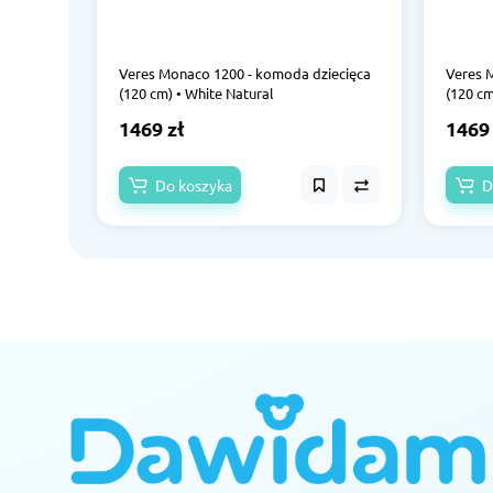
Veres Monaco 1200 - komoda dziecięca
Veres 
(120 cm) • White Natural
(120 cm
1469 zł
1469 
Do koszyka
D