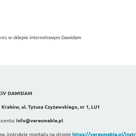
res w sklepie internetowym Dawidam
KIV DAWIDAM
 Kraków, ul. Tytusa Czyżewskiego, nr 1, LU1
ucenta:
info@veresmeble.pl
wa, instrukcje montażu na stronie
https://veresmeble.pl/inst