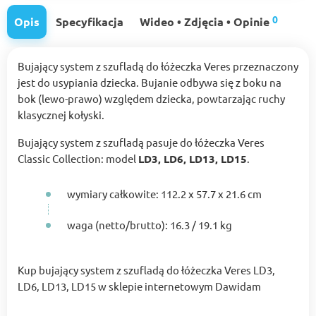
0
Opis
Specyfikacja
Wideo • Zdjęcia • Opinie
Bujający system z szufladą do łóżeczka Veres przeznaczony
jest do usypiania dziecka. Bujanie odbywa się z boku na
bok (lewo-prawo) względem dziecka, powtarzając ruchy
klasycznej kołyski.
Bujający system z szufladą pasuje do łóżeczka Veres
Classic Collection: model
LD3, LD6, LD13, LD15
.
wymiary całkowite: 112.2 x 57.7 x 21.6 cm
waga (netto/brutto): 16.3 / 19.1 kg
Kup bujający system z szufladą do łóżeczka Veres LD3,
LD6, LD13, LD15 w sklepie internetowym Dawidam