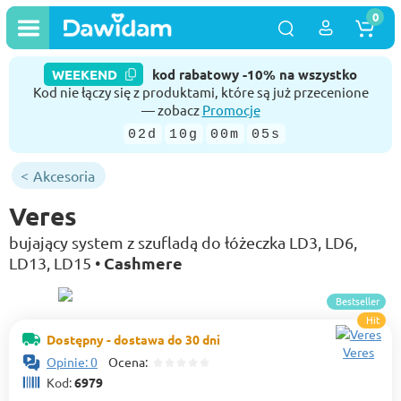
0
WEEKEND
kod rabatowy -10% na wszystko
Kod nie łączy się z produktami, które są już przecenione
— zobacz
Promocje
02d
10g
00m
04s
Akcesoria
Veres
bujający system z szufladą do łóżeczka LD3, LD6,
Cashmere
LD13, LD15 •
Bestseller
Hit
Dostępny - dostawa do 30 dni
Veres
Opinie: 0
Ocena:
Kod:
6979