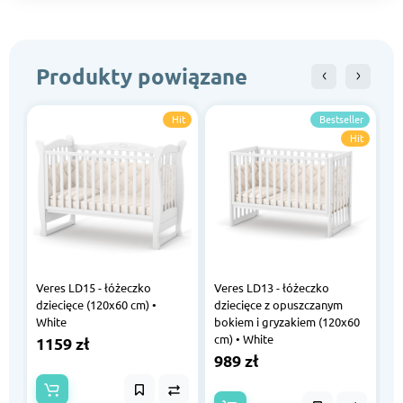
Produkty powiązane
Hit
Bestseller
Hit
V
dz
1
Veres LD15 - łóżeczko
Veres LD13 - łóżeczko
dziecięce (120x60 cm) •
dziecięce z opuszczanym
White
bokiem i gryzakiem (120x60
cm) • White
1159 zł
989 zł