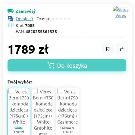
Zamawiaj
Veres
Opinie: 0
Ocena:
Kod:
7085
EAN:
4820255361338
1789 zł
Do koszyka
Twój wybór:
White
Cashmere
1789 zł
1789 zł
White