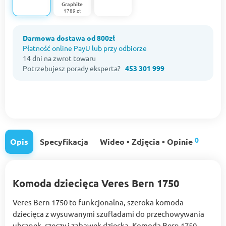
Graphite
1789 zł
Darmowa dostawa od 800zł
Płatność online PayU lub przy odbiorze
14 dni na zwrot towaru
Potrzebujesz porady eksperta?
453 301 999
0
Opis
Specyfikacja
Wideo • Zdjęcia • Opinie
Komoda dziecięca Veres Bern 1750
Veres Bern 1750 to funkcjonalna, szeroka komoda
dziecięca z wysuwanymi szufladami do przechowywania
ubranek, rzeczy i zabawek dziecka. Komoda Bern 1750