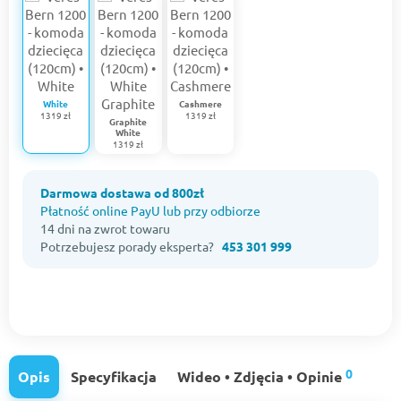
White
Cashmere
1319 zł
1319 zł
Graphite
White
1319 zł
Darmowa dostawa od 800zł
Płatność online PayU lub przy odbiorze
14 dni na zwrot towaru
Potrzebujesz porady eksperta?
453 301 999
0
Opis
Specyfikacja
Wideo • Zdjęcia • Opinie