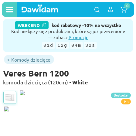
0
WEEKEND
kod rabatowy -10% na wszystko
Kod nie łączy się z produktami, które są już przecenione
— zobacz
Promocje
01d
12g
04m
32s
Komody dziecięce
Veres Bern 1200
White
komoda dziecięca (120cm) •
Bestseller
Hit