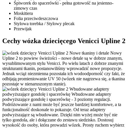
Śpiworek do spacerówki - pełna gotowość na jesienno-
zimowy czas
Moskitiera
Folia przeciwdeszczowa
Stylowa torebka / Stylowy plecak
Przewijak
Cechy wózka dziecięcego Venicci Upline 2
Nowe tkaniny i detale
Nowy
Upline 2 to powiew świeżości – nowe detale są w dobrze znanym,
wysublimowanym stylu Venicci. Po wielu latach z dobrze znanymi
strukturami tkanin, postanowiliśmy wprowadzić nowe propozycje.
Jednak wciąż niezmienna pozostała ich wodoodporność czy fakt, że
odbijają promieniowanie UV 50 (wózek nie nagrzewa się, a tkanina
pozostaje w nienaruszonym stanie).
Wbudowane adaptery
podwyższające gondolę i spacerówkę
Wbudowane adaptery
podwyższające gondolę i spacerówkę - 3 poziomy regulacji.
Podróżowanie z nami może być jeszcze bardziej komfortowe, a ta
funkcjonalność doskonale to pokazuje. Od teraz adaptery
podwyższające są wbudowane. Dzięki nim wyżej może być nie
tylko gondola, ale i dołączane do zestawu siedzisko. Dostosuj
wysokość do osoby, która prowadzi wózek. Prosty ruchem wybierz