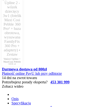
Venicci Upline +
MaxiCosi Pebble
6436 zł
Darmowa dostawa od 800zł
Płatność online PayU lub przy odbiorze
14 dni na zwrot towaru
Potrzebujesz porady eksperta?
453 301 999
Zobacz wideo
Opis
Specyfikacja