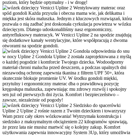
poziom, który będzie optymalny - i w drogę!
Wentylowany materac oraz
spód gondoli
Każda przyszła i obecna mama wie, jak delikatna i
miękka jest skóra maluszka. Jednym z kluczowych rozwiązań, która
pozwala o nią zadbać jest doskonała cyrkulacja powietrza w wózku
dziecięcym. Dlatego udoskonaliliśmy nasz ergonomiczny,
antyrefluksowy materacyk. W Venicci Upline 2 na spodzie znajdują
się dodatkowe kanały wentylacyjne, które współpracują z dwoma
otworami na spodzie gondoli.
Gondola odpowiednia do snu
w nocy Upline 2
Gondola Upline 2 została zaprojektowana z myślą
o każdej pogodzie i komforcie Twojego dziecka. Wodoodporny
materiał chroni malucha przed deszczem, a podczas upalnych dni
niezawodną ochronę zapewnia tkanina z filtrem UPF 50+, która
skutecznie blokuje promienie UV. W środku gondoli miękki,
przytulny i ergonomiczny materac dba o prawidłową pozycję
kręgosłupa maluszka, zapewniając mu zdrowy rozwój i spokojny
sen już od pierwszych dni życia. Komfort i bezpieczeństwo –
zawsze, niezależnie od pogody!
Siedzisko do spacerówki
Upline 2
Upline 2 rośnie razem z Twoim dzieckiem i towarzyszy
Wam przez cały okres wózkowania! Wytrzymała konstrukcja i
siedzisko z maksymalnym obciążeniem 22 kilogramów sprawiają,
że przez lata nie musisz martwić się o kolejny zakup. Komfort
użytkowania zapewnia innowacyjny System 3Up, który umożliwia