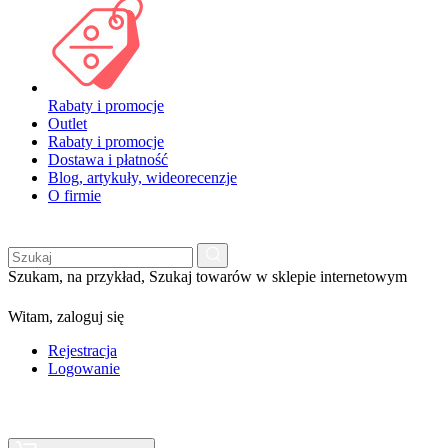
Rabaty i promocje
Outlet
Rabaty i promocje
Dostawa i płatność
Blog, artykuły, wideorecenzje
O firmie
Szukam, na przykład,
Szukaj towarów w sklepie internetowym
Witam,
zaloguj się
Rejestracja
Logowanie