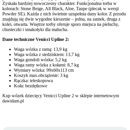
Zyskała bardziej nowoczesny charakter. Funkcjonalna torba w
kolorach: Stone Beige, All Black, Aloe, Taupe (plecak w wersji
Powder SE). Każda z nich świetnie uzupełnia dany kolor. Z przodu
znajdują się dwie wygodne kieszenie – jedna, na zamek, druga z
kolei, otwarta. Wnętrze torby oferuje sporo miejsca na pieluchy,
chusteczki i smakołyki dla malucha.
Dane techniczne Venicci Upline 2:
Waga wózka z ramą: 13,9 kg
Waga wózka z siedziskiem: 13,7 kg
Waga gondoli wózka: 5,2 kg
Waga ramy wózka z kołami: 8,7 kg
Wymiary wózka: 99х60х113 cm
Koszyk max.obciążenie: 3 kg
Rączka: teleskopowa
Koła: bezdętkowe
Kup wózek dziecięcy Venicci Upline 2 w sklepie internetowym
dawidam.pl