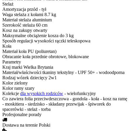
Stelaż
Amortyzacja
przód - tył
Waga stelaża z kołami
8.7 kg
Materiał stelaża
aluminium
Szerokość stelaża
60 cm
Kosz na zakupy
otwarty
Maksymalne obciążenie kosza
do 3 kg
Sposób regulacji wysokości rączki
teleskopowa
Koła
Materiał koła
PU (poliuretan)
Obracanie koła
przednie obrotowe, blokowane
Parametry
Kraj marki
Wielka Brytania
Materiał/właściwości tkaniny
tekstylny - UPF 50+ - wodoodporna
Rodzaj
wózek dziecięcy 2w1
Kolor
zielony
Kolor ramy
szary
Kolekcje
dla wysokich rodziców
- wielofunkcyjny
Co zawiera
folia przeciwdeszczowa - gondola - koła - kosz na ramę
- moskitiera - siedzisko - składany przewijak - śpiworek do
spacerówki - stelaż - torba
Profesjonalne porady
Dostawa na terenie Polski