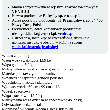
Marka zarejestrowana w rejestrze znaków towarowych:
VENICCI
Nazwa producenta:
Babysky sp. z o.o. sp.k.
Adres pocztowy producenta:
ul. Przemysłowa 20, 34-400
Nowy Targ, Polska
Elektroniczny adres kontaktowy producenta:
obsluga.klienta@venicci.pl
,
venicci.pl
Ostrzeżenia, instrukcje bezpieczeństwa, instrukcje
montażu, instrukcje obsługi w PDF na stronie
venicci.pl/instrukcje-obslugi
Wózek z gondolą
Waga wózka z gondolą
13.9 kg
Waga gondoli
5.2 kg
Maksymalna waga dziecka w gondoli
do 9 kg
Materiał podstawy gondoli
tkanina
Wewnętrzna tapicerka gondoli
poliester
Wypełnienie materaca
piankowe
Wymiary wózka
60 cm - 99 cm - 113 cm
Wózek spacerowy
Waga spacerówki
13.7 kg
Maksymalna waga dziecka w spacerówce
do 22 kg
Odwracalne siedzenie
tak
Możliwość składania wózka z siedziskiem
tak