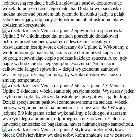
jednoczesną regulację budki, zagłówka i pasów, dopasowując
wózek do potrzeb rosnącego malucha. Dodatkowo, siedzisko
można mocować przodem lub tyłem do kierunku jazdy, a pałąk
zabezpieczający odpinany jednostronnie lub obustronnie ułatwia
codzienne korzystanie.
Śpiworek do spacerówki
Upline 2
W chłodniejsze dni maluch potrzebuje dodatkowej
ochrony przed zimnem, wiatrem i deszczem – idealnym
rozwiązaniem jest śpiworek dołączany do Upline 2. Wykonany z
wodoodpornego materiału, skutecznie chroni przed kapryśną
pogodą, zapewniając ciepło podczas każdego spaceru. A co, gdy
nagle wchodzicie do ciepłego pomieszczenia? Nie musicie
całkowicie ściągać śpiworka – dzięki wygodnemu zamkowi
wystarczy go rozsunąć od góry, by szybko dostosować się do
zmiany temperatury.
Stelaż Upline 2
Z Venicci
Upline 2 składanie wózka stanie się przyjemnością. Wystarczy jeden
szybki ruch ręki, by złożyć konstrukcję i przygotować ją do drogi.
Dzięki specjalnemu paskowi zamontowanemu na stelażu, wózek
możesz wygodnie nieść na ramieniu – i to bez wysiłku! Ważący
jedynie 5,9 kilograma stelaż wykonaliśmy z lekkiego, a zarazem
wytrzymałego aluminium, odpornego na uszkodzenia. Całość z
łatwością zmieścisz do bagażnika, nawet najmniejszego samochodu.
Stylowa torebka/ Stylowy
plecak
Odświeżyliśmy wygląd torby, która znajduje się w zestawie.