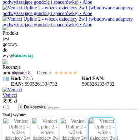
Zamawiaj
Opinie: 8
Ocena:
Kod:
7215
Kod EAN:
EAN:
5905261334732
5905261334732
Venicci
3999 zł
Do koszyka
Twój wybór: