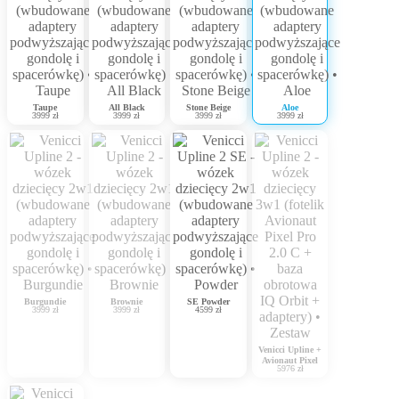
Taupe
All Black
Stone Beige
Aloe
3999 zł
3999 zł
3999 zł
3999 zł
Burgundie
Brownie
SE Powder
3999 zł
3999 zł
4599 zł
Venicci Upline +
Avionaut Pixel
5976 zł