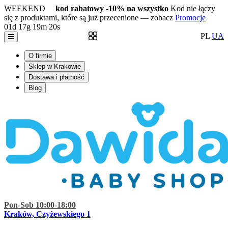
WEEKEND
kod rabatowy -10% na wszystko
Kod nie łączy
się z produktami, które są już przecenione — zobacz
Promocje
01d
17g
19m
19s
PL
UA
O firmie
Sklep w Krakowie
Dostawa i płatność
Blog
Pon-Sob 10:00-18:00
Kraków, Czyżewskiego 1