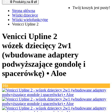
0
Produkty,
na
0 zł
Twój koszyk jest pusty!
Strona główna
Wózki dziecięce
Wózki wielofunkcyjne
Venicci Upline 2
Venicci Upline 2
wózek dziecięcy 2w1
(wbudowane adaptery
podwyższające gondolę i
spacerówkę) •
Aloe
Hit