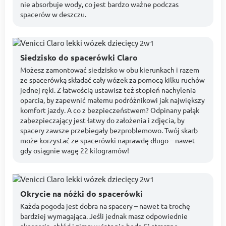
nie absorbuje wody, co jest bardzo ważne podczas
spacerów w deszczu.
Siedzisko do spacerówki Claro
Możesz zamontować siedzisko w obu kierunkach i razem
ze spacerówką składać cały wózek za pomocą kilku ruchów
jednej ręki. Z łatwością ustawisz też stopień nachylenia
oparcia, by zapewnić małemu podróżnikowi jak największy
komfort jazdy. A co z bezpieczeństwem? Odpinany pałąk
zabezpieczający jest łatwy do założenia i zdjęcia, by
spacery zawsze przebiegały bezproblemowo. Twój skarb
może korzystać ze spacerówki naprawdę długo – nawet
gdy osiągnie wagę 22 kilogramów!
Okrycie na nóżki do spacerówki
Każda pogoda jest dobra na spacery – nawet ta trochę
bardziej wymagająca. Jeśli jednak masz odpowiednie
akcesoria, chłód i zimny wiatr nie będą Ci straszne.