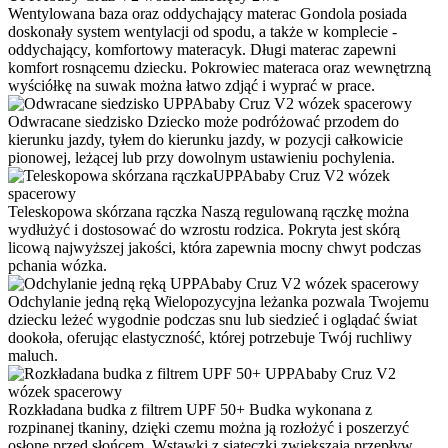
Wentylowana baza oraz oddychający materac
Gondola posiada
doskonały system wentylacji od spodu, a także w komplecie -
oddychający, komfortowy materacyk. Długi materac zapewni
komfort rosnącemu dziecku. Pokrowiec materaca oraz wewnętrzną
wyściółkę na suwak można łatwo zdjąć i wyprać w prace.
Odwracane siedzisko
Dziecko może podróżować przodem do
kierunku jazdy, tyłem do kierunku jazdy, w pozycji całkowicie
pionowej, leżącej lub przy dowolnym ustawieniu pochylenia.
Teleskopowa skórzana rączka
Naszą regulowaną rączkę można
wydłużyć i dostosować do wzrostu rodzica. Pokryta jest skórą
licową najwyższej jakości, która zapewnia mocny chwyt podczas
pchania wózka.
Odchylanie jedną ręką
Wielopozycyjna leżanka pozwala Twojemu
dziecku leżeć wygodnie podczas snu lub siedzieć i oglądać świat
dookoła, oferując elastyczność, której potrzebuje Twój ruchliwy
maluch.
Rozkładana budka z filtrem UPF 50+
Budka wykonana z
rozpinanej tkaniny, dzięki czemu można ją rozłożyć i poszerzyć
osłonę przed słońcem. Wstawki z siateczki zwiększają przepływ