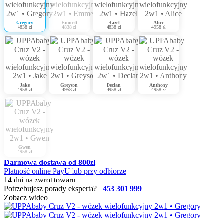
Gregory
Emmett
Hazel
Alice
4838 zł
4838 zł
4838 zł
4958 zł
Jake
Greyson
Declan
Anthony
4958 zł
4958 zł
4958 zł
4958 zł
Gwen
4958 zł
Darmowa dostawa od 800zł
Płatność online PayU lub przy odbiorze
14 dni na zwrot towaru
Potrzebujesz porady eksperta?
453 301 999
Zobacz wideo