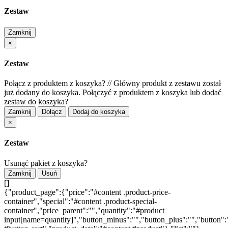
Zestaw
Zamknij
×
Zestaw
Połącz z produktem z koszyka?
//
Główny produkt z zestawu został
już dodany do koszyka. Połączyć z produktem z koszyka lub dodać
zestaw do koszyka?
Zamknij
Dołącz
Dodaj do koszyka
×
Zestaw
Usunąć pakiet z koszyka?
Zamknij
Usuń
[]
{"product_page":{"price":"#content .product-price-
container","special":"#content .product-special-
container","price_parent":"","quantity":"#product
input[name=quantity]","button_minus":"","button_plus":"","button":