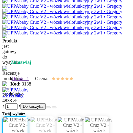
Zamawiaj
Opinie: 1
Ocena:
Kod:
3138
UPPAbaby
4838 zł
Do koszyka
Twój wybór: