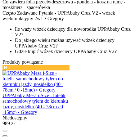
Co zawiera
folia przeciwdeszczowa - gondola - kosz na ramę -
moskitiera - spacerówka
Często Zadawane Pytania - UPPAbaby Cruz V2 - wózek
wielofunkcyjny 2w1 • Gregory
Ile waży wózek dziecięcy dla noworodka UPPAbaby Cruz
V2?
Do jakiego wieku można używać wózek dziecięcy
UPPAbaby Cruz V2?
Gdzie kupić wózek dziecięcy UPPAbaby Cruz V2?
Produkty powiązane
Hit
UPPAbaby Mesa i-Size - fotelik
samochodowy tyłem do kierunku
jazdy, nosidełko (40 - 78cm / 0
-15mc) • Gregory
Niedostępny
989 zł