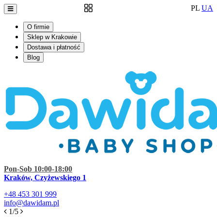
PL
UA
O firmie
Sklep w Krakowie
Dostawa i płatność
Blog
Pon-Sob 10:00-18:00
Kraków, Czyżewskiego 1
+48
453 301 999
info@dawidam.pl
1/5