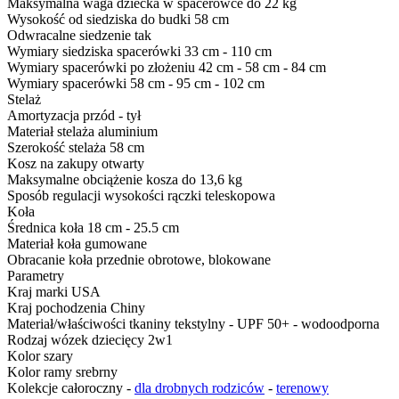
Maksymalna waga dziecka w spacerówce
do 22 kg
Wysokość od siedziska do budki
58 cm
Odwracalne siedzenie
tak
Wymiary siedziska spacerówki
33 cm - 110 cm
Wymiary spacerówki po złożeniu
42 cm - 58 cm - 84 cm
Wymiary spacerówki
58 cm - 95 cm - 102 cm
Stelaż
Amortyzacja
przód - tył
Materiał stelaża
aluminium
Szerokość stelaża
58 cm
Kosz na zakupy
otwarty
Maksymalne obciążenie kosza
do 13,6 kg
Sposób regulacji wysokości rączki
teleskopowa
Koła
Średnica koła
18 cm - 25.5 cm
Materiał koła
gumowane
Obracanie koła
przednie obrotowe, blokowane
Parametry
Kraj marki
USA
Kraj pochodzenia
Chiny
Materiał/właściwości tkaniny
tekstylny - UPF 50+ - wodoodporna
Rodzaj
wózek dziecięcy 2w1
Kolor
szary
Kolor ramy
srebrny
Kolekcje
całoroczny -
dla drobnych rodziców
-
terenowy