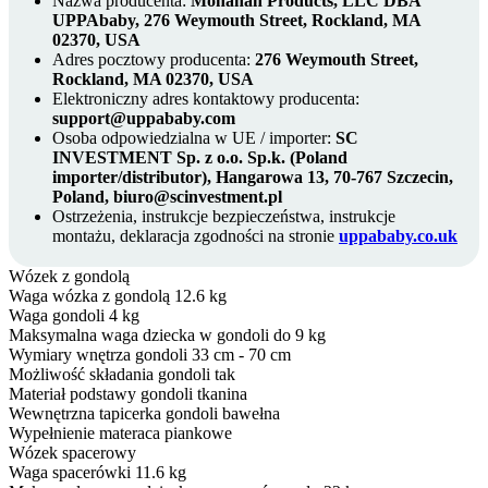
Nazwa producenta:
Monahan Products, LLC DBA
UPPAbaby, 276 Weymouth Street, Rockland, MA
02370, USA
Adres pocztowy producenta:
276 Weymouth Street,
Rockland, MA 02370, USA
Elektroniczny adres kontaktowy producenta:
support@uppababy.com
Osoba odpowiedzialna w UE / importer:
SC
INVESTMENT Sp. z o.o. Sp.k. (Poland
importer/distributor), Hangarowa 13, 70-767 Szczecin,
Poland, biuro@scinvestment.pl
Ostrzeżenia, instrukcje bezpieczeństwa, instrukcje
montażu, deklaracja zgodności na stronie
uppababy.co.uk
Wózek z gondolą
Waga wózka z gondolą
12.6 kg
Waga gondoli
4 kg
Maksymalna waga dziecka w gondoli
do 9 kg
Wymiary wnętrza gondoli
33 cm - 70 cm
Możliwość składania gondoli
tak
Materiał podstawy gondoli
tkanina
Wewnętrzna tapicerka gondoli
bawełna
Wypełnienie materaca
piankowe
Wózek spacerowy
Waga spacerówki
11.6 kg