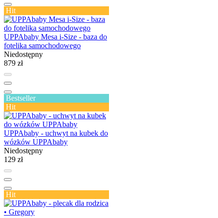
Hit
UPPAbaby Mesa i-Size - baza do
fotelika samochodowego
Niedostępny
879 zł
Bestseller
Hit
UPPAbaby - uchwyt na kubek do
wózków UPPAbaby
Niedostępny
129 zł
Hit