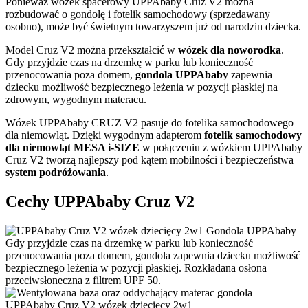
Ponieważ wózek spacerowy UPPAbaby Cruz V2 można
rozbudować o gondolę i fotelik samochodowy (sprzedawany
osobno), może być świetnym towarzyszem już od narodzin dziecka.
Model Cruz V2 można przekształcić w
wózek dla noworodka
.
Gdy przyjdzie czas na drzemkę w parku lub konieczność
przenocowania poza domem,
gondola UPPAbaby
zapewnia
dziecku możliwość bezpiecznego leżenia w pozycji płaskiej na
zdrowym, wygodnym materacu.
Wózek UPPAbaby CRUZ V2 pasuje do fotelika samochodowego
dla niemowląt. Dzięki wygodnym adapterom
fotelik samochodowy
dla niemowląt MESA i-SIZE
w połączeniu z wózkiem UPPAbaby
Cruz V2 tworzą najlepszy pod kątem mobilności i bezpieczeństwa
system podróżowania
.
Cechy UPPAbaby Cruz V2
Gondola UPPAbaby
Gdy przyjdzie czas na drzemkę w parku lub konieczność
przenocowania poza domem, gondola zapewnia dziecku możliwość
bezpiecznego leżenia w pozycji płaskiej. Rozkładana osłona
przeciwsłoneczna z filtrem UPF 50.