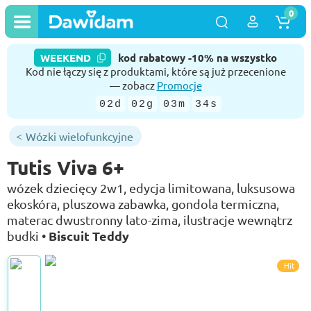
0
WEEKEND
kod rabatowy -10% na wszystko
Kod nie łączy się z produktami, które są już przecenione
— zobacz
Promocje
02d
02g
03m
33s
Wózki wielofunkcyjne
Tutis Viva 6+
wózek dziecięcy 2w1, edycja limitowana, luksusowa
ekoskóra, pluszowa zabawka, gondola termiczna,
materac dwustronny lato-zima, ilustracje wewnątrz
Biscuit Teddy
budki •
Hit