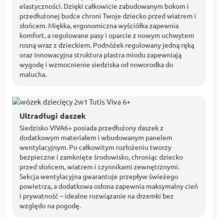
elastyczności. Dzięki całkowicie zabudowanym bokom i
przedłużonej budce chroni Twoje dziecko przed wiatrem i
słońcem. Miękka, ergonomiczna wyściółka zapewnia
komfort, a regulowane pasy i oparcie z nowym uchwytem
rosną wraz z dzieckiem. Podnóżek regulowany jedną ręką
oraz innowacyjna struktura plastra miodu zapewniają
wygodę i wzmocnienie siedziska od noworodka do
malucha.
Ultradługi daszek
Siedzisko VIVA6+ posiada przedłużony daszek z
dodatkowym materiałem i wbudowanym panelem
wentylacyjnym. Po całkowitym rozłożeniu tworzy
bezpieczne i zamknięte środowisko, chroniąc dziecko
przed słońcem, wiatrem i czynnikami zewnętrznymi.
Sekcja wentylacyjna gwarantuje przepływ świeżego
powietrza, a dodatkowa osłona zapewnia maksymalny cień
i prywatność – idealne rozwiązanie na drzemki bez
względu na pogodę.