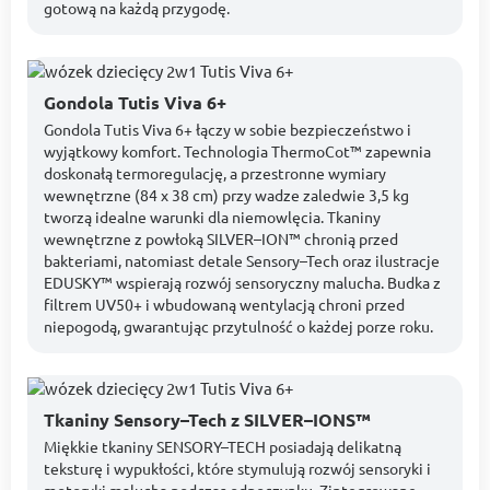
gotową na każdą przygodę.
Gondola Tutis Viva 6+
Gondola Tutis Viva 6+ łączy w sobie bezpieczeństwo i
wyjątkowy komfort. Technologia ThermoCot™ zapewnia
doskonałą termoregulację, a przestronne wymiary
wewnętrzne (84 x 38 cm) przy wadze zaledwie 3,5 kg
tworzą idealne warunki dla niemowlęcia. Tkaniny
wewnętrzne z powłoką SILVER–ION™ chronią przed
bakteriami, natomiast detale Sensory–Tech oraz ilustracje
EDUSKY™ wspierają rozwój sensoryczny malucha. Budka z
filtrem UV50+ i wbudowaną wentylacją chroni przed
niepogodą, gwarantując przytulność o każdej porze roku.
Tkaniny Sensory–Tech z SILVER–IONS™
Miękkie tkaniny SENSORY–TECH posiadają delikatną
teksturę i wypukłości, które stymulują rozwój sensoryki i
motoryki malucha podczas odpoczynku. Zintegrowane