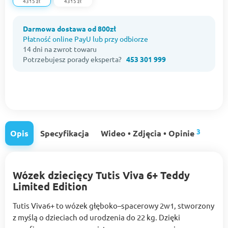
4315 zł
4315 zł
Darmowa dostawa od 800zł
Płatność online PayU lub przy odbiorze
14 dni na zwrot towaru
Potrzebujesz porady eksperta?
453 301 999
3
Opis
Specyfikacja
Wideo • Zdjęcia • Opinie
Wózek dziecięcy Tutis Viva 6+ Teddy
Limited Edition
Tutis Viva6+ to wózek głęboko–spacerowy 2w1, stworzony
z myślą o dzieciach od urodzenia do 22 kg. Dzięki