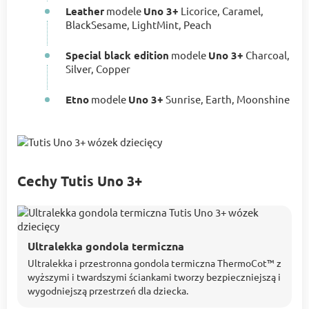
Leather
modele
Uno 3+
Licorice, Caramel,
BlackSesame, LightMint, Peach
Special black edition
modele
Uno 3+
Charcoal,
Silver, Copper
Etno
modele
Uno 3+
Sunrise, Earth, Moonshine
Cechy Tutis Uno 3+
Ultralekka gondola termiczna
Ultralekka i przestronna gondola termiczna ThermoCot™ z
wyższymi i twardszymi ściankami tworzy bezpieczniejszą i
wygodniejszą przestrzeń dla dziecka.