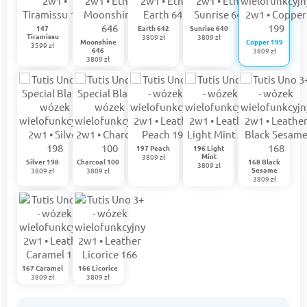
147
Earth 642
Sunrise 640
Tiramissu
3809 zł
3809 zł
Moonshine
Copper 199
3599 zł
646
3809 zł
3809 zł
197 Peach
196 Light
Mint
3809 zł
Silver 198
Charcoal 100
168 Black
3809 zł
Sesame
3809 zł
3809 zł
3809 zł
167 Caramel
166 Licorice
3809 zł
3809 zł