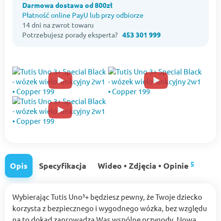
Darmowa dostawa od 800zł
Płatność online PayU lub przy odbiorze
14 dni na zwrot towaru
Potrzebujesz porady eksperta?
453 301 999
5
Opis
Specyfikacja
Wideo • Zdjęcia • Opinie
Wybierając Tutis Uno³+ będziesz pewny, że Twoje dziecko
korzysta z bezpiecznego i wygodnego wózka, bez względu
na to dokąd zaprowadzą Was wspólne przygody. Nowa