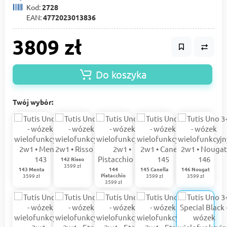
Kod:
2728
EAN:
4772023013836
3809 zł
Do koszyka
Twój wybór:
142 Risso
3599 zł
143 Menta
144
145 Canella
146 Nougat
Pistacchio
3599 zł
3599 zł
3599 zł
3599 zł