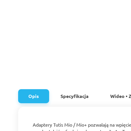
Opis
Specyfikacja
Wideo • Z
Adaptery Tutis Mio / Mio+ pozwalają na wpięc