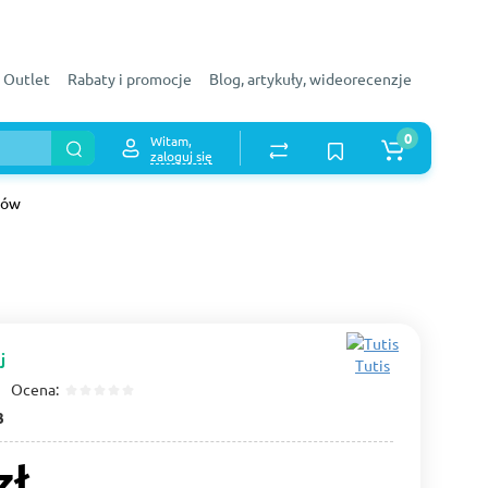
Outlet
Rabaty i promocje
Blog, artykuły, wideorecenzje
0
Witam,
zaloguj się
ków
j
Tutis
Ocena:
3
zł