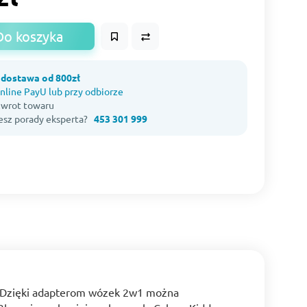
Do koszyka
dostawa od 800zł
nline PayU lub przy odbiorze
 zwrot towaru
esz porady eksperta?
453 301 999
+. Dzięki adapterom wózek 2w1 można