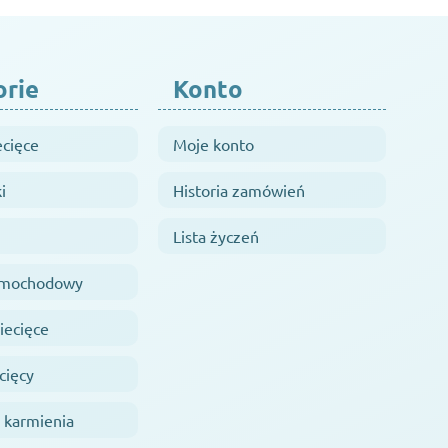
orie
Konto
ecięce
Moje konto
i
Historia zamówień
Lista życzeń
samochodowy
iecięce
cięcy
 karmienia