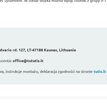
vel Systemem. W stelaż wózka można wpiąć foteliki z grupy 0-1
vario rd. 127, LT-47188 Kaunas, Lithuania
ucenta:
office@tututis.lt
wa, instrukcje montażu, deklaracja zgodności na stronie
tutis.lt