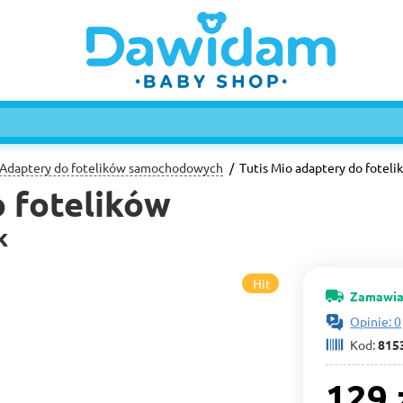
Adaptery do fotelików samochodowych
Tutis Mio adaptery do foteli
o fotelików
k
Hit
Zamawia
Opinie: 0
Kod:
815
129 