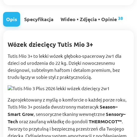
38
Opis
Specyfikacja
Wideo • Zdjęcia • Opinie
Wózek dziecięcy Tutis Mio 3+
Tutis Mio 3+ to lekki wózek głęboko-spacerowy 2w1 dla
dzieci od urodzenia do 22 kg. Dzięki nowoczesnemu
designowi, subtelnym haftom i detalom premium, bez
trudu łączy w sobie styl z praktycznością.
Zaprojektowany z myślą o komforcie o każdej porze roku,
Tutis Mio 3+ posiada dwustronny materacyk
Season–
Smart Grow
, sensoryczne tkaniny wewnętrzne
Sensory–
Tech
oraz zaufaną wkładkę do gondoli
THERMOCOT™
.
Tworzy to przytulną i bezpieczną przestrzeń dla Twojego
dziecka. Odświeżony system amortyzacji z pochłanianiem