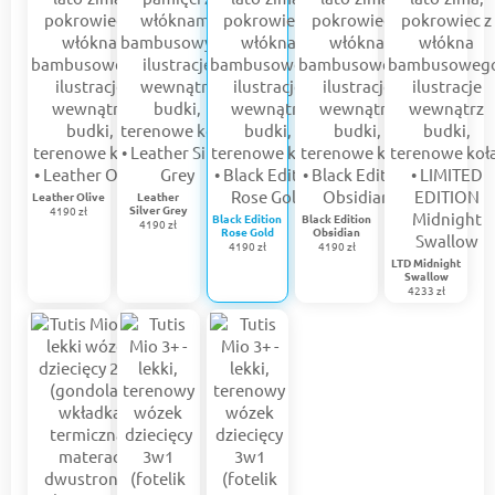
Leather Olive
Leather
Silver Grey
4190 zł
Black Edition
Black Edition
4190 zł
Rose Gold
Obsidian
4190 zł
4190 zł
LTD Midnight
Swallow
4233 zł