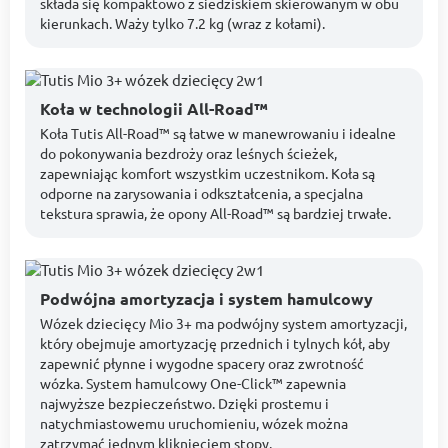
składa się kompaktowo z siedziskiem skierowanym w obu
kierunkach. Waży tylko 7.2 kg (wraz z kołami).
Koła w technologii All-Road™
Koła Tutis All-Road™ są łatwe w manewrowaniu i idealne
do pokonywania bezdroży oraz leśnych ścieżek,
zapewniając komfort wszystkim uczestnikom. Koła są
odporne na zarysowania i odkształcenia, a specjalna
tekstura sprawia, że opony All-Road™ są bardziej trwałe.
Podwójna amortyzacja i system hamulcowy
Wózek dziecięcy Mio 3+ ma podwójny system amortyzacji,
który obejmuje amortyzację przednich i tylnych kół, aby
zapewnić płynne i wygodne spacery oraz zwrotność
wózka. System hamulcowy One-Click™ zapewnia
najwyższe bezpieczeństwo. Dzięki prostemu i
natychmiastowemu uruchomieniu, wózek można
zatrzymać jednym kliknięciem stopy.