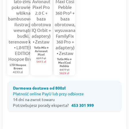
Tutis Mio +
Avionaut
Pixel
6017 zł
Tutis Mio +
5415 zł
MaxiCosi
LTD Hoopoe
Pebble
Brown
6477 zł
4233 zł
5829 zł
Darmowa dostawa od 800zł
Płatność online PayU lub przy odbiorze
14 dni na zwrot towaru
Potrzebujesz porady eksperta?
453 301 999