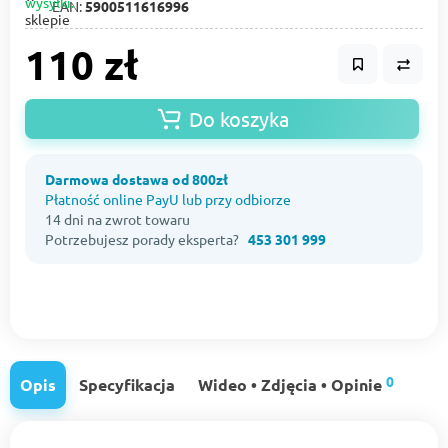
EAN:
5900511616996
110 zł
Do koszyka
Darmowa dostawa od 800zł
Płatność online PayU lub przy odbiorze
14 dni na zwrot towaru
Potrzebujesz porady eksperta?
453 301 999
0
Opis
Specyfikacja
Wideo • Zdjęcia • Opinie