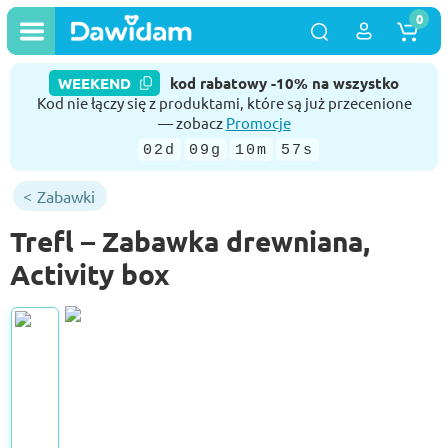
0
WEEKEND
kod rabatowy -10% na wszystko
Kod nie łączy się z produktami, które są już przecenione
— zobacz
Promocje
02d
09g
10m
56s
Zabawki
Trefl – Zabawka drewniana,
Activity box