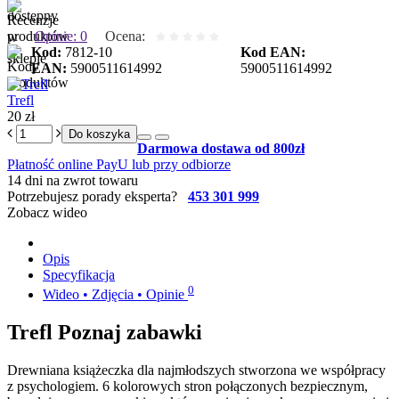
Opinie: 0
Ocena:
Kod:
7812-10
Kod EAN:
EAN:
5900511614992
5900511614992
Trefl
20 zł
Do koszyka
Darmowa dostawa od 800zł
Płatność online PayU lub przy odbiorze
14 dni na zwrot towaru
Potrzebujesz porady eksperta?
453 301 999
Zobacz wideo
Opis
Specyfikacja
0
Wideo • Zdjęcia • Opinie
Trefl Poznaj zabawki
Drewniana książeczka dla najmłodszych stworzona we współpracy
z psychologiem. 6 kolorowych stron połączonych bezpiecznym,