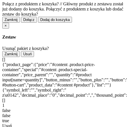
Połącz z produktem z koszyka?
//
Główny produkt z zestawu został
już dodany do koszyka. Połączyć z produktem z koszyka lub dodać
zestaw do koszyka?
Zamknij
Dołącz
Dodaj do koszyka
×
Zestaw
Usunąć pakiet z koszyka?
Zamknij
Usuń
[]
{"product_page":{"price":"#content .product-price-
container","special":"#content .product-special-
container","price_parent":"","quantity":"#product
input[name=quantity]","button_minus":"","button_plus":"","button":
#button-cart","product_data":"#content #product"},"list":""}
{"symbol_left":"","symbol_right":"
z\u0142","decimal_place":"0","decimal_point":",","thousand_point"
[]
1
false
false
true
Usuń