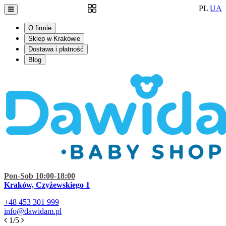
PL
UA
O firmie
Sklep w Krakowie
Dostawa i płatność
Blog
Pon-Sob 10:00-18:00
Kraków, Czyżewskiego 1
+48
453 301 999
info@dawidam.pl
1/5