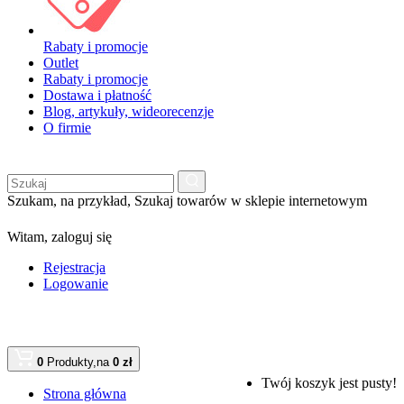
Rabaty i promocje
Outlet
Rabaty i promocje
Dostawa i płatność
Blog, artykuły, wideorecenzje
O firmie
Szukam, na przykład,
Szukaj towarów w sklepie internetowym
Witam,
zaloguj się
Rejestracja
Logowanie
0
Produkty,
na
0 zł
Twój koszyk jest pusty!
Strona główna