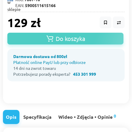
EAN:
5900511615166
129 zł
Do koszyka
Darmowa dostawa od 800zł
Płatność online PayU lub przy odbiorze
14 dni na zwrot towaru
Potrzebujesz porady eksperta?
453 301 999
0
Opis
Specyfikacja
Wideo • Zdjęcia • Opinie