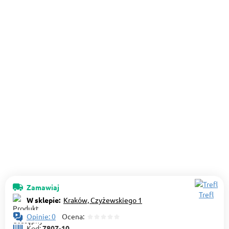
Zamawiaj
Trefl
W sklepie:
Kraków, Czyżewskiego 1
Opinie: 0
Ocena:
Kod:
7807-10