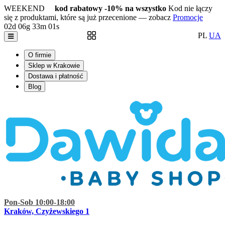
WEEKEND
kod rabatowy -10% na wszystko
Kod nie łączy
się z produktami, które są już przecenione — zobacz
Promocje
02d
06g
33m
00s
PL
UA
O firmie
Sklep w Krakowie
Dostawa i płatność
Blog
Pon-Sob 10:00-18:00
Kraków, Czyżewskiego 1