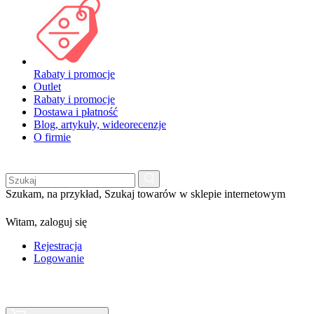
Rabaty i promocje
Outlet
Rabaty i promocje
Dostawa i płatność
Blog, artykuły, wideorecenzje
O firmie
Szukam, na przykład,
Szukaj towarów w sklepie internetowym
Witam,
zaloguj się
Rejestracja
Logowanie