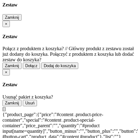
Zestaw
Zamknij
×
Zestaw
Połącz z produktem z koszyka?
//
Główny produkt z zestawu został
już dodany do koszyka. Połączyć z produktem z koszyka lub dodać
zestaw do koszyka?
Zamknij
Dołącz
Dodaj do koszyka
×
Zestaw
Usunąć pakiet z koszyka?
Zamknij
Usuń
[]
{"product_page":{"price":"#content .product-price-
container","special":"#content .product-special-
container","price_parent":"","quantity":"#product
input[name=quantity]","button_minus":"","button_plus":"","button":
#button-cart","product_data":"#content #product"},"list":""}