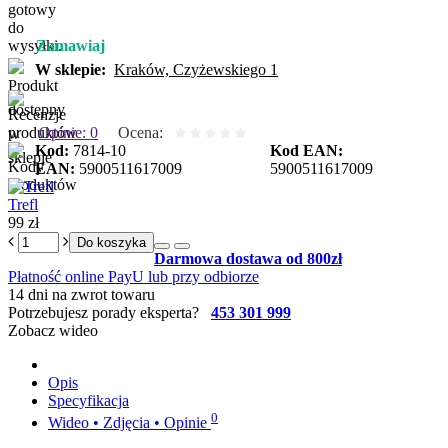
Zamawiaj
W sklepie:
Kraków, Czyżewskiego 1
Opinie: 0
Ocena:
Kod:
7814-10
Kod EAN:
EAN:
5900511617009
5900511617009
Trefl
99 zł
Do koszyka
Darmowa dostawa od 800zł
Płatność online PayU lub przy odbiorze
14 dni na zwrot towaru
Potrzebujesz porady eksperta?
453 301 999
Zobacz wideo
Opis
Specyfikacja
0
Wideo • Zdjęcia • Opinie