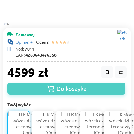
Zamawiaj
tfk
Opinie: 4
Ocena:
Kod:
7011
EAN:
4260643476358
4599 zł
Do koszyka
Twój wybór: