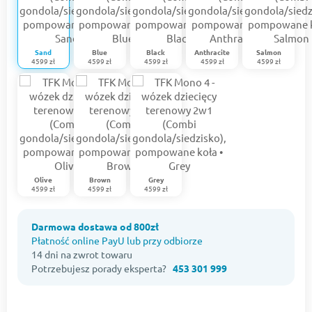
Sand
Blue
Black
Anthracite
Salmon
4599 zł
4599 zł
4599 zł
4599 zł
4599 zł
Olive
Brown
Grey
4599 zł
4599 zł
4599 zł
Darmowa dostawa od 800zł
Płatność online PayU lub przy odbiorze
14 dni na zwrot towaru
Potrzebujesz porady eksperta?
453 301 999