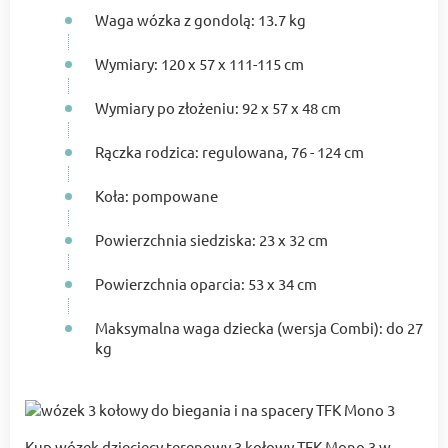
Waga wózka z gondolą: 13.7 kg
Wymiary: 120 x 57 x 111-115 cm
Wymiary po złożeniu: 92 x 57 x 48 cm
Rączka rodzica: regulowana, 76 - 124 cm
Koła: pompowane
Powierzchnia siedziska: 23 x 32 cm
Powierzchnia oparcia: 53 x 34 cm
Maksymalna waga dziecka (wersja Combi): do 27
kg
Kup wózek dziecięcy terenowy 3 kołowy TFK Mono 3 w