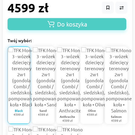
4599 zł
Do koszyka
Twój wybór:
Black
Sand
Olive
4599 zł
4599 zł
4599 zł
Anthracite
Salmon
4599 zł
4599 zł