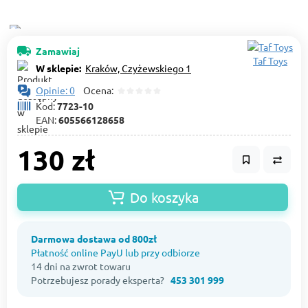
Zamawiaj
Taf Toys
W sklepie:
Kraków, Czyżewskiego 1
Opinie: 0
Ocena:
Kod:
7723-10
EAN:
605566128658
130 zł
Do koszyka
Darmowa dostawa od 800zł
Płatność online PayU lub przy odbiorze
14 dni na zwrot towaru
Potrzebujesz porady eksperta?
453 301 999