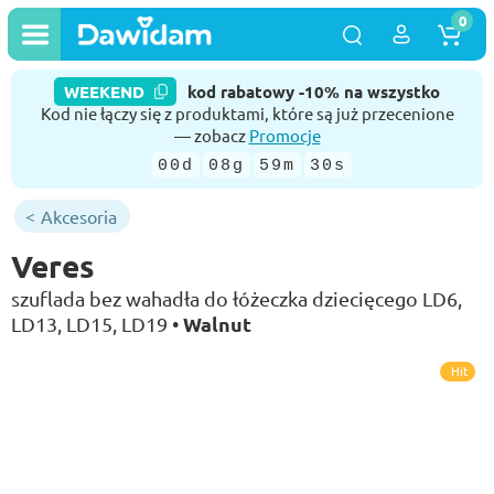
0
WEEKEND
kod rabatowy -10% na wszystko
Kod nie łączy się z produktami, które są już przecenione
— zobacz
Promocje
00d
08g
59m
29s
Akcesoria
Veres
szuflada bez wahadła do łóżeczka dziecięcego LD6,
Walnut
LD13, LD15, LD19 •
Hit