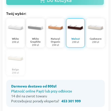
Twój wybór:
White
White
Natural
Walnut
Cashmere
Graphite
Organic
299 zł
299 zł
299 zł
299 zł
299 zł
Beige
299 zł
Darmowa dostawa od 800zł
Płatność online PayU lub przy odbiorze
14 dni na zwrot towaru
Potrzebujesz porady eksperta?
453 301 999