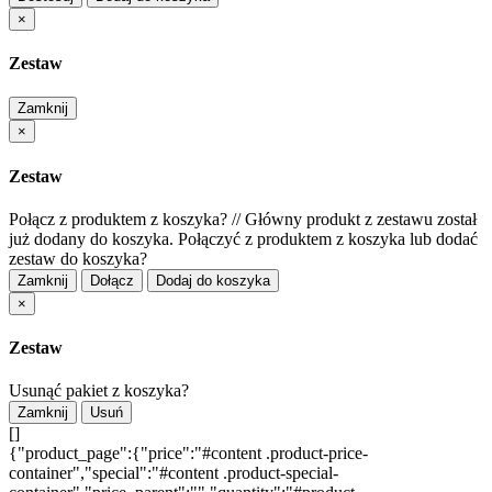
×
Zestaw
Zamknij
×
Zestaw
Połącz z produktem z koszyka?
//
Główny produkt z zestawu został
już dodany do koszyka. Połączyć z produktem z koszyka lub dodać
zestaw do koszyka?
Zamknij
Dołącz
Dodaj do koszyka
×
Zestaw
Usunąć pakiet z koszyka?
Zamknij
Usuń
[]
{"product_page":{"price":"#content .product-price-
container","special":"#content .product-special-