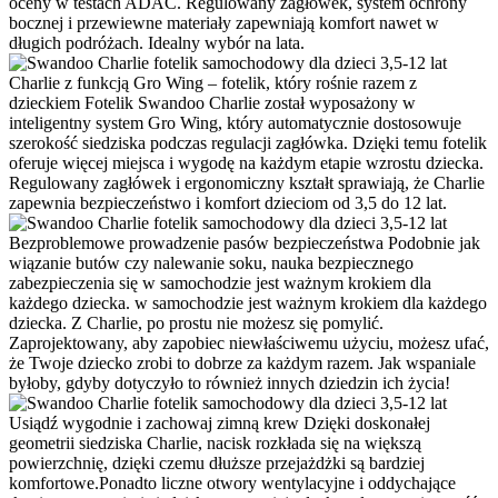
oceny w testach ADAC. Regulowany zagłówek, system ochrony
bocznej i przewiewne materiały zapewniają komfort nawet w
długich podróżach. Idealny wybór na lata.
Charlie z funkcją Gro Wing – fotelik, który rośnie razem z
dzieckiem
Fotelik Swandoo Charlie został wyposażony w
inteligentny system Gro Wing, który automatycznie dostosowuje
szerokość siedziska podczas regulacji zagłówka. Dzięki temu fotelik
oferuje więcej miejsca i wygodę na każdym etapie wzrostu dziecka.
Regulowany zagłówek i ergonomiczny kształt sprawiają, że Charlie
zapewnia bezpieczeństwo i komfort dzieciom od 3,5 do 12 lat.
Bezproblemowe prowadzenie pasów bezpieczeństwa
Podobnie jak
wiązanie butów czy nalewanie soku, nauka bezpiecznego
zabezpieczenia się w samochodzie jest ważnym krokiem dla
każdego dziecka. w samochodzie jest ważnym krokiem dla każdego
dziecka. Z Charlie, po prostu nie możesz się pomylić.
Zaprojektowany, aby zapobiec niewłaściwemu użyciu, możesz ufać,
że Twoje dziecko zrobi to dobrze za każdym razem. Jak wspaniale
byłoby, gdyby dotyczyło to również innych dziedzin ich życia!
Usiądź wygodnie i zachowaj zimną krew
Dzięki doskonałej
geometrii siedziska Charlie, nacisk rozkłada się na większą
powierzchnię, dzięki czemu dłuższe przejażdżki są bardziej
komfortowe.Ponadto liczne otwory wentylacyjne i oddychające