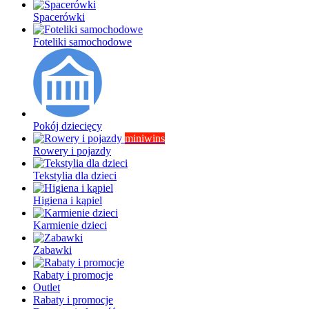
Spacerówki
Foteliki samochodowe
Pokój dziecięcy
miniwins
Rowery i pojazdy
Tekstylia dla dzieci
Higiena i kąpiel
Karmienie dzieci
Zabawki
Rabaty i promocje
Outlet
Rabaty i promocje