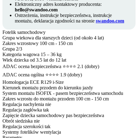
Elektroniczny adres kontaktowy producenta:
hello@swandoo.com
Ostrzeżenia, instrukcje bezpieczeństwa, instrukcje
montażu, deklaracja zgodności na stronie
swandoo.com
Fotelik samochodowy
Grupa wiekowa
dla starszych dzieci (od około 4 lat)
Zakres wzrostowy
100 cm - 150 cm
Grupa
2/3
Kategoria wagowa
15 – 36 kg
Wiek dziecka
od 3.5 lat do 12 lat
ADAC ocena bezpieczeństwa
⭐⭐⭐⭐ 2.1 (dobry)
ADAC ocena ogólna
⭐⭐⭐⭐ 1.9 (dobry)
Homologacja
ECE R129 i-Size
Kierunek montażu
przodem do kierunku jazdy
System montażu
ISOFIX - pasem bezpieczeństwa samochodu
Zakres wzrostu do montażu przodem
100 cm - 150 cm
Regulacja nachylenia
nie
Regulacja zagłówka
tak
Zapięcie dziecka
samochodowy pas bezpieczeństwa
Obrót siedziska
nie
Regulacja szerokości
tak
Systemy fotelików
wentylacja
Parametry