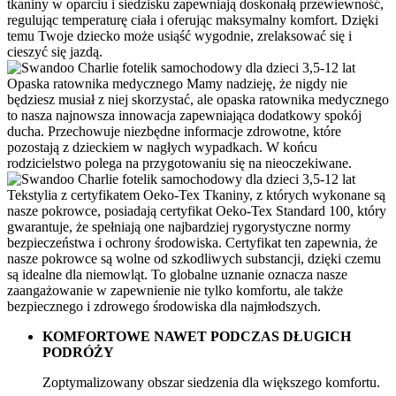
tkaniny w oparciu i siedzisku zapewniają doskonałą przewiewność,
regulując temperaturę ciała i oferując maksymalny komfort. Dzięki
temu Twoje dziecko może usiąść wygodnie, zrelaksować się i
cieszyć się jazdą.
Opaska ratownika medycznego
Mamy nadzieję, że nigdy nie
będziesz musiał z niej skorzystać, ale opaska ratownika medycznego
to nasza najnowsza innowacja zapewniająca dodatkowy spokój
ducha. Przechowuje niezbędne informacje zdrowotne, które
pozostają z dzieckiem w nagłych wypadkach. W końcu
rodzicielstwo polega na przygotowaniu się na nieoczekiwane.
Tekstylia z certyfikatem Oeko-Tex
Tkaniny, z których wykonane są
nasze pokrowce, posiadają certyfikat Oeko-Tex Standard 100, który
gwarantuje, że spełniają one najbardziej rygorystyczne normy
bezpieczeństwa i ochrony środowiska. Certyfikat ten zapewnia, że
nasze pokrowce są wolne od szkodliwych substancji, dzięki czemu
są idealne dla niemowląt. To globalne uznanie oznacza nasze
zaangażowanie w zapewnienie nie tylko komfortu, ale także
bezpiecznego i zdrowego środowiska dla najmłodszych.
KOMFORTOWE NAWET PODCZAS DŁUGICH
PODRÓŻY
Zoptymalizowany obszar siedzenia dla większego komfortu.