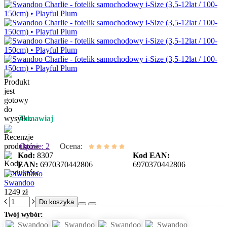
Zamawiaj
Opinie: 2
Ocena:
Kod:
8307
Kod EAN:
EAN:
6970370442806
6970370442806
Swandoo
1249 zł
Do koszyka
Twój wybór: