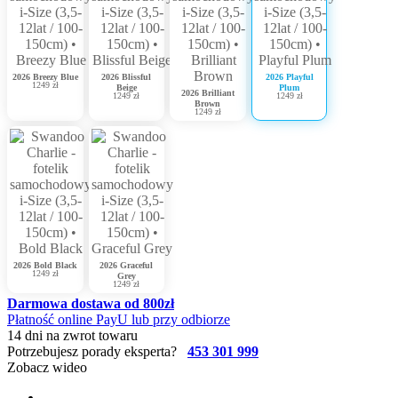
2026 Breezy Blue
2026 Blissful
2026 Playful
1249 zł
Beige
Plum
2026 Brilliant
1249 zł
1249 zł
Brown
1249 zł
2026 Bold Black
2026 Graceful
1249 zł
Grey
1249 zł
Darmowa dostawa od 800zł
Płatność online PayU lub przy odbiorze
14 dni na zwrot towaru
Potrzebujesz porady eksperta?
453 301 999
Zobacz wideo