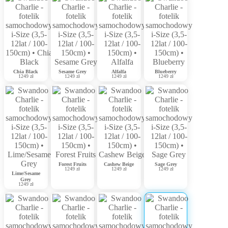
Chia Black
Sesame Grey
Alfalfa
Blueberry
1249 zł
1249 zł
1249 zł
1249 zł
Forest Fruits
Cashew Beige
Sage Grey
1249 zł
1249 zł
1249 zł
Lime/Sesame
Grey
1249 zł