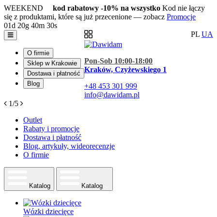
WEEKEND
kod rabatowy -10% na wszystko
Kod nie łączy
się z produktami, które są już przecenione — zobacz
Promocje
01d
20g
40m
29s
PL
UA
O firmie
Pon-Sob 10:00-18:00
Sklep w Krakowie
Kraków, Czyżewskiego 1
Dostawa i płatność
Blog
+48
453 301 999
info@dawidam.pl
1/5
Outlet
Rabaty i promocje
Dostawa i płatność
Blog, artykuły, wideorecenzje
O firmie
Katalog
Katalog
Wózki dziecięce