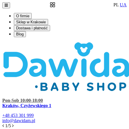
PL
UA
O firmie
Sklep w Krakowie
Dostawa i płatność
Blog
Pon-Sob 10:00-18:00
Kraków, Czyżewskiego 1
+48
453 301 999
info@dawidam.pl
1/5