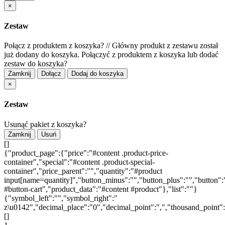
×
Zestaw
Połącz z produktem z koszyka?
//
Główny produkt z zestawu został
już dodany do koszyka. Połączyć z produktem z koszyka lub dodać
zestaw do koszyka?
Zamknij
Dołącz
Dodaj do koszyka
×
Zestaw
Usunąć pakiet z koszyka?
Zamknij
Usuń
[]
{"product_page":{"price":"#content .product-price-
container","special":"#content .product-special-
container","price_parent":"","quantity":"#product
input[name=quantity]","button_minus":"","button_plus":"","button":
#button-cart","product_data":"#content #product"},"list":""}
{"symbol_left":"","symbol_right":"
z\u0142","decimal_place":"0","decimal_point":",","thousand_point"
[]