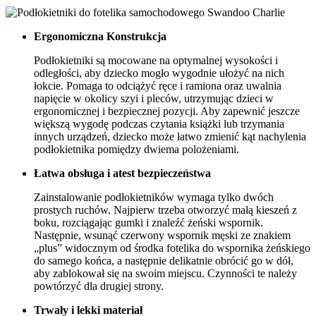
Ergonomiczna Konstrukcja
Podłokietniki są mocowane na optymalnej wysokości i
odległości, aby dziecko mogło wygodnie ułożyć na nich
łokcie. Pomaga to odciążyć ręce i ramiona oraz uwalnia
napięcie w okolicy szyi i pleców, utrzymując dzieci w
ergonomicznej i bezpiecznej pozycji. Aby zapewnić jeszcze
większą wygodę podczas czytania książki lub trzymania
innych urządzeń, dziecko może łatwo zmienić kąt nachylenia
podłokietnika pomiędzy dwiema polożeniami.
Łatwa obsługa i atest bezpieczeństwa
Zainstalowanie podłokietników wymaga tylko dwóch
prostych ruchów. Najpierw trzeba otworzyć małą kieszeń z
boku, rozciągając gumki i znaleźć żeński wspornik.
Następnie, wsunąć czerwony wspornik męski ze znakiem
„plus” widocznym od środka fotelika do wspornika żeńskiego
do samego końca, a następnie delikatnie obrócić go w dół,
aby zablokował się na swoim miejscu. Czynności te należy
powtórzyć dla drugiej strony.
Trwały i lekki materiał