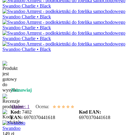
Zamawiaj
Opinie: 1
Ocena:
Kod:
7402
Kod EAN:
EAN:
6970370441618
6970370441618
Swandoo
149 zł