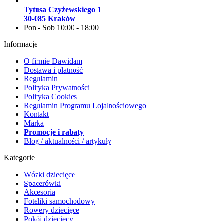
Tytusa Czyżewskiego 1
30-085 Kraków
Pon - Sob 10:00 - 18:00
Informacje
O firmie Dawidam
Dostawa i płatność
Regulamin
Polityka Prywatności
Polityka Cookies
Regulamin Programu Lojalnościowego
Kontakt
Marka
Promocje i rabaty
Blog / aktualności / artykuły
Kategorie
Wózki dziecięce
Spacerówki
Akcesoria
Foteliki samochodowy
Rowery dziecięce
Pokój dziecięcy