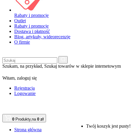
Rabaty i promocje
Outlet
Rabaty i promocje
Dostawa i płatność
Blog, artykuły, wideorecenzje
O firmie
Szukam, na przykład,
Szukaj towarów w sklepie internetowym
Witam,
zaloguj się
Rejestracja
Logowanie
0
Produkty,
na
0 zł
Twój koszyk jest pusty!
Strona główna