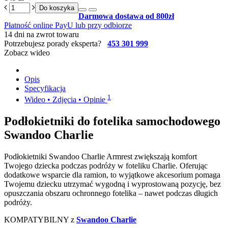
Do koszyka
Darmowa dostawa od 800zł
Płatność online PayU lub przy odbiorze
14 dni na zwrot towaru
Potrzebujesz porady eksperta?
453 301 999
Zobacz wideo
Opis
Specyfikacja
1
Wideo • Zdjęcia • Opinie
Podłokietniki do fotelika samochodowego
Swandoo Charlie
Podłokietniki Swandoo Charlie Armrest zwiększają komfort
Twojego dziecka podczas podróży w foteliku Charlie. Oferując
dodatkowe wsparcie dla ramion, to wyjątkowe akcesorium pomaga
Twojemu dziecku utrzymać wygodną i wyprostowaną pozycję, bez
opuszczania obszaru ochronnego fotelika – nawet podczas długich
podróży.
KOMPATYBILNY z
Swandoo Charlie