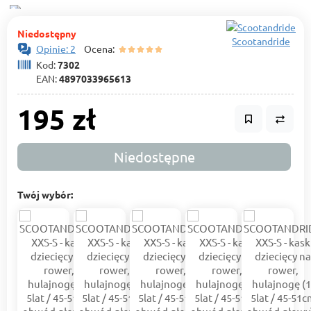
Niedostępny
Scootandride
Opinie: 2
Ocena:
Kod:
7302
EAN:
4897033965613
195 zł
Niedostępne
Twój wybór: