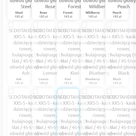
Steel
Rose
Forest
Wildberry
Peach
195 zł
195 zł
195 zł
195 zł
195 zł
Ash
Lemon
Kiwi
Blueberry
Black
195 zł
195 zł
195 zł
195 zł
195 zł