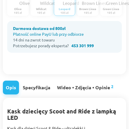
Olive
Wildcat
Leopard
Brown Lines
Green Lines
195 zł
195 zł
195 zł
195 zł
195 zł
Darmowa dostawa od 800zł
Płatność online PayU lub przy odbiorze
14 dni na zwrot towaru
Potrzebujesz porady eksperta?
453 301 999
2
Opis
Specyfikacja
Wideo • Zdjęcia • Opinie
Kask dziecięcy Scoot and Ride z lampką
LED
Kask dla dzieci Scoot & Ride – ultralekki i