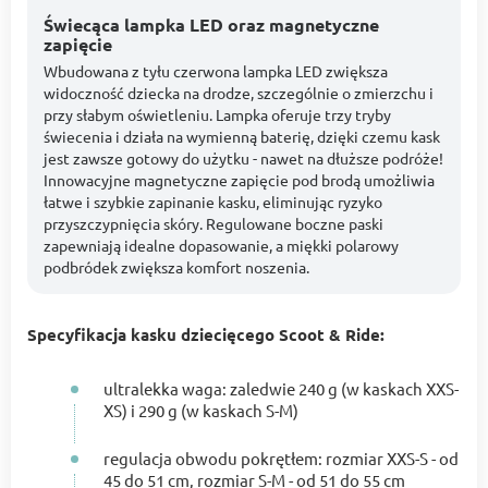
Świecąca lampka LED oraz magnetyczne
zapięcie
Wbudowana z tyłu czerwona lampka LED zwiększa
widoczność dziecka na drodze, szczególnie o zmierzchu i
przy słabym oświetleniu. Lampka oferuje trzy tryby
świecenia i działa na wymienną baterię, dzięki czemu kask
jest zawsze gotowy do użytku - nawet na dłuższe podróże!
Innowacyjne magnetyczne zapięcie pod brodą umożliwia
łatwe i szybkie zapinanie kasku, eliminując ryzyko
przyszczypnięcia skóry. Regulowane boczne paski
zapewniają idealne dopasowanie, a miękki polarowy
podbródek zwiększa komfort noszenia.
Specyfikacja kasku dziecięcego Scoot & Ride:
ultralekka waga: zaledwie 240 g (w kaskach XXS-
XS) i 290 g (w kaskach S-M)
regulacja obwodu pokrętłem: rozmiar XXS-S - od
45 do 51 cm, rozmiar S-M - od 51 do 55 cm