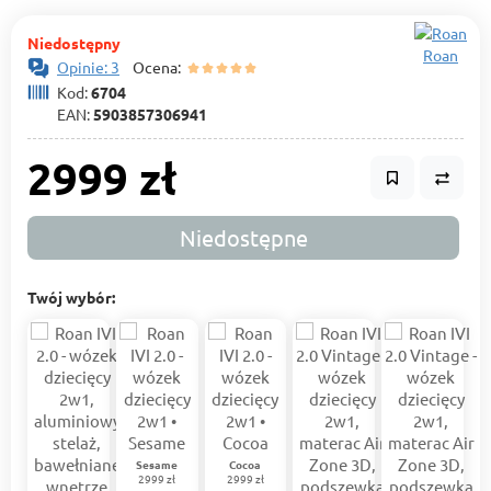
Niedostępny
Roan
Opinie: 3
Ocena:
Kod:
6704
EAN:
5903857306941
2999 zł
Niedostępne
Twój wybór:
Sesame
Cocoa
2999 zł
2999 zł