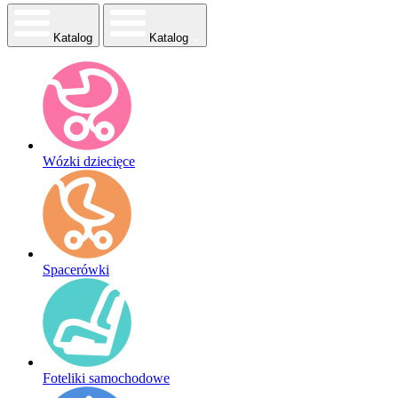
Katalog
Katalog
Wózki dziecięce
Spacerówki
Foteliki samochodowe