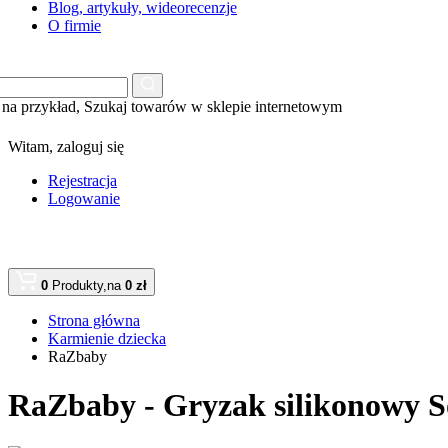
Blog, artykuły, wideorecenzje
O firmie
na przykład,
Szukaj towarów w sklepie internetowym
Witam,
zaloguj się
Rejestracja
Logowanie
0
Produkty,
na
0 zł
Strona główna
Karmienie dziecka
RaZbaby
RaZbaby - Gryzak silikonowy So