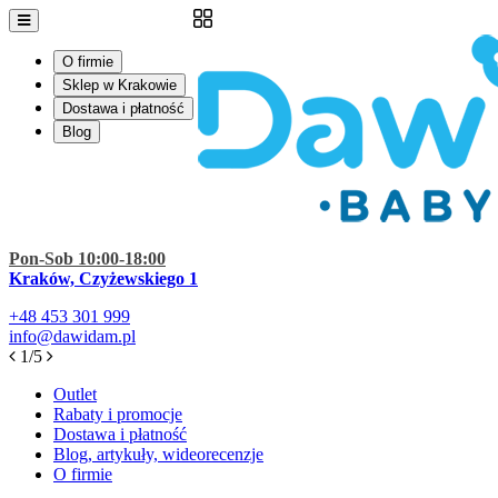
O firmie
Sklep w Krakowie
Dostawa i płatność
Blog
Pon-Sob 10:00-18:00
Kraków, Czyżewskiego 1
+48
453 301 999
info@dawidam.pl
1/5
Outlet
Rabaty i promocje
Dostawa i płatność
Blog, artykuły, wideorecenzje
O firmie