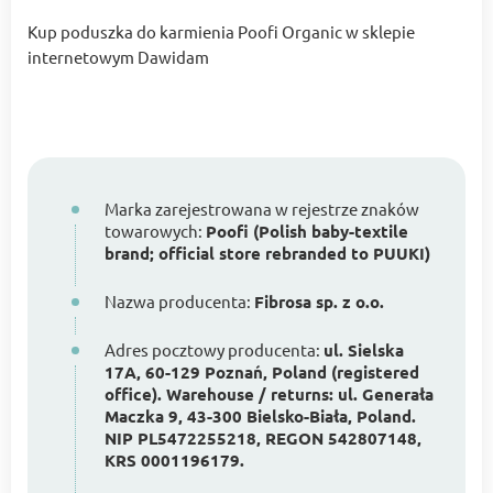
Kup poduszka do karmienia Poofi Organic w sklepie
internetowym Dawidam
Marka zarejestrowana w rejestrze znaków
towarowych:
Poofi (Polish baby-textile
brand; official store rebranded to PUUKI)
Nazwa producenta:
Fibrosa sp. z o.o.
Adres pocztowy producenta:
ul. Sielska
17A, 60-129 Poznań, Poland (registered
office). Warehouse / returns: ul. Generała
Maczka 9, 43-300 Bielsko-Biała, Poland.
NIP PL5472255218, REGON 542807148,
KRS 0001196179.