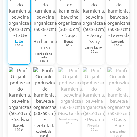
Latte
Nugat
Lawenda
199 zł
199 zł
199 zł
Jasny Szary
199 zł
Herbaciana
róża
199 zł
Musztardowy
189 zł
Szałwia
Piwonia
199 zł
199 zł
Czekolada
Dusty Blue
199 zł
199 zł