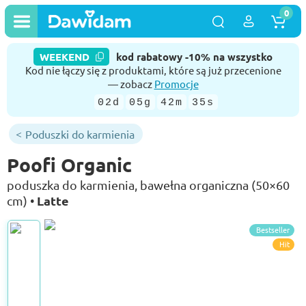
0
WEEKEND
kod rabatowy -10% na wszystko
Kod nie łączy się z produktami, które są już przecenione
— zobacz
Promocje
02d
05g
42m
34s
Poduszki do karmienia
Poofi Organic
poduszka do karmienia, bawełna organiczna (50×60
Latte
cm) •
Bestseller
Hit