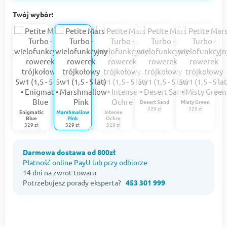
Twój wybór:
Desert Sand
Misty Green
329 zł
329 zł
Enigmatic
Marshmallow
Intense
Blue
Pink
Ochre
329 zł
329 zł
329 zł
Darmowa dostawa od 800zł
Płatność online PayU lub przy odbiorze
14 dni na zwrot towaru
Potrzebujesz porady eksperta?
453 301 999