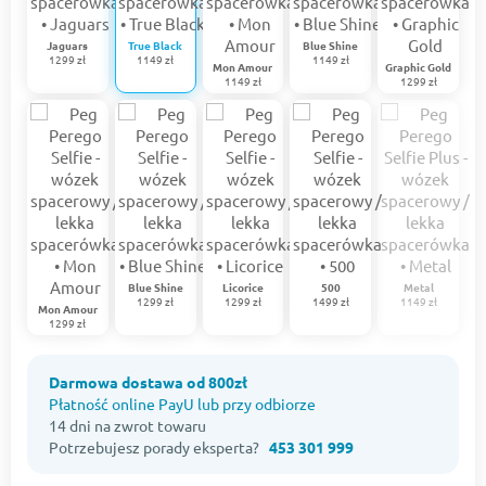
Jaguars
True Black
Blue Shine
1299 zł
1149 zł
1149 zł
Mon Amour
Graphic Gold
1149 zł
1299 zł
Blue Shine
Licorice
500
Metal
1299 zł
1299 zł
1499 zł
1149 zł
Mon Amour
1299 zł
Darmowa dostawa od 800zł
Płatność online PayU lub przy odbiorze
14 dni na zwrot towaru
Potrzebujesz porady eksperta?
453 301 999