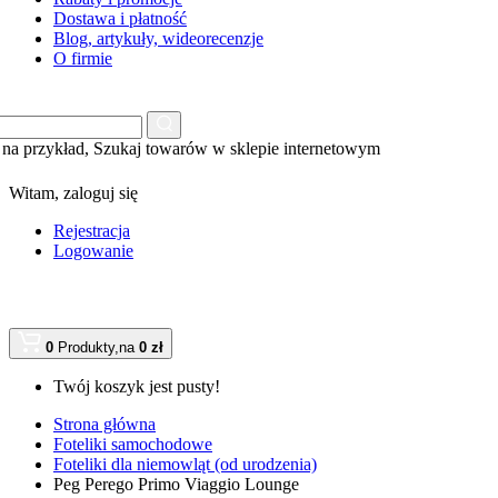
Dostawa i płatność
Blog, artykuły, wideorecenzje
O firmie
na przykład,
Szukaj towarów w sklepie internetowym
Witam,
zaloguj się
Rejestracja
Logowanie
0
Produkty,
na
0 zł
Twój koszyk jest pusty!
Strona główna
Foteliki samochodowe
Foteliki dla niemowląt (od urodzenia)
Peg Perego Primo Viaggio Lounge