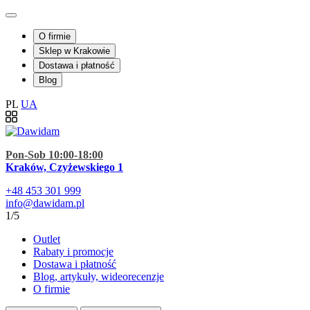
O firmie
Sklep w Krakowie
Dostawa i płatność
Blog
PL
UA
Pon-Sob 10:00-18:00
Kraków, Czyżewskiego 1
+48
453 301 999
info@dawidam.pl
1/5
Outlet
Rabaty i promocje
Dostawa i płatność
Blog, artykuły, wideorecenzje
O firmie