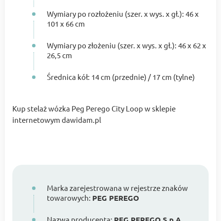
Wymiary po rozłożeniu (szer. x wys. x gł.): 46 x
101 x 66 cm
Wymiary po złożeniu (szer. x wys. x gł.): 46 x 62 x
26,5 cm
Średnica kół: 14 cm (przednie) / 17 cm (tylne)
Kup stelaż wózka Peg Perego City Loop w sklepie
internetowym dawidam.pl
Marka zarejestrowana w rejestrze znaków
towarowych:
PEG PEREGO
Nazwa producenta:
PEG PEREGO S.p.A.