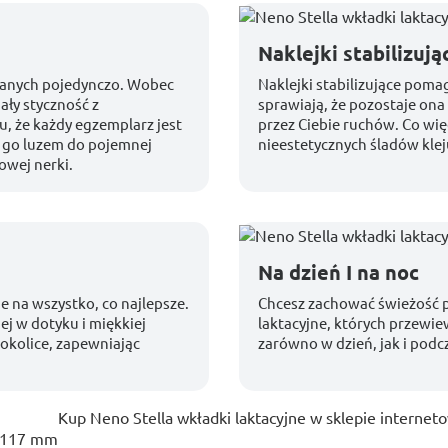
Naklejki stabilizują
wanych pojedynczo. Wobec
Naklejki stabilizujące pom
ały styczność z
sprawiają, że pozostaje o
, że każdy egzemplarz jest
przez Ciebie ruchów. Co wię
 go luzem do pojemnej
nieestetycznych śladów klej
owej nerki.
Na dzień I na noc
e na wszystko, co najlepsze.
Chcesz zachować świeżość p
ej w dotyku i miękkiej
laktacyjne, których przewi
 okolice, zapewniając
zarówno w dzień, jak i podc
Kup Neno Stella wkładki laktacyjne w sklepie interne
×117 mm