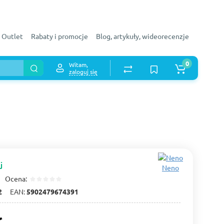
Outlet
Rabaty i promocje
Blog, artykuły, wideorecenzje
0
Witam,
zaloguj się
j
Neno
Ocena:
2
EAN:
5902479674391
ł