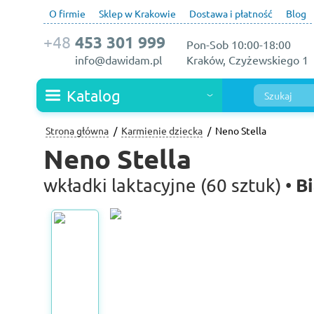
O firmie
Sklep w Krakowie
Dostawa i płatność
Blog
+48
453 301 999
Pon-Sob 10:00-18:00
info@dawidam.pl
Kraków, Czyżewskiego 1
Katalog
Strona główna
Karmienie dziecka
Neno Stella
Neno Stella
Bi
wkładki laktacyjne (60 sztuk) •