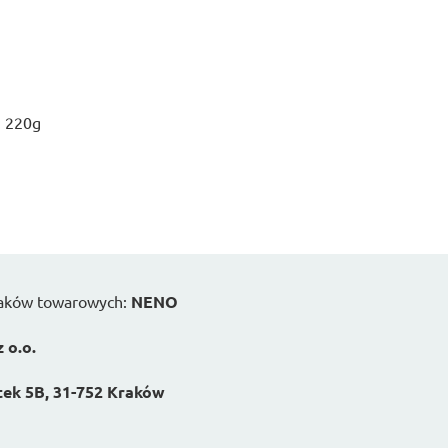
: 220g
naków towarowych:
NENO
 o.o.
stek 5B, 31-752 Kraków