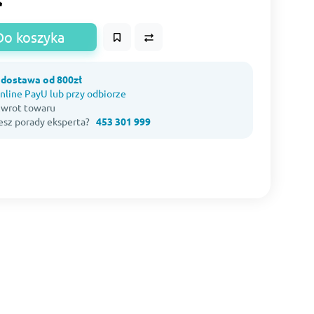
Do koszyka
dostawa od 800zł
nline PayU lub przy odbiorze
 zwrot towaru
esz porady eksperta?
453 301 999