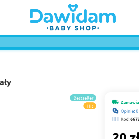
ały
Bestseller
Zamawia
Hit
Opinie: 0
Kod:
667
20 z