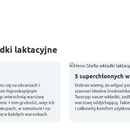
dki laktacyjne
5 superchłonnych 
iu się na ubraniach i
Dobrze wiemy, że wilgoć po
iom higroskopijnym
stanowi idealne środowisko
jąc wierzchnią warstwę
Tworząc nasze wkładki, zad
nie 1 mm grubości, więc ich
warstwę oddychającą. Takie
akupach, w samolocie i na
i całkowity komfort użytko
się w każdych warunkach.