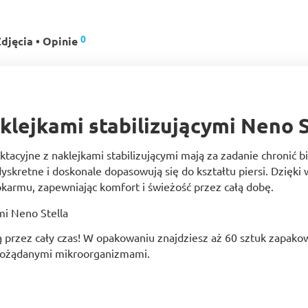
0
djęcia • Opinie
klejkami stabilizującymi Neno S
laktacyjne z naklejkami stabilizującymi mają za zadanie chronić
dyskretne i doskonale dopasowują się do kształtu piersi. Dzię
okarmu, zapewniając komfort i świeżość przez całą dobę.
ą przez cały czas! W opakowaniu znajdziesz aż 60 sztuk zapak
iepożądanymi mikroorganizmami.