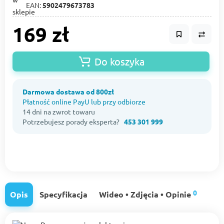
EAN:
5902479673783
169 zł
Do koszyka
Darmowa dostawa od 800zł
Płatność online PayU lub przy odbiorze
14 dni na zwrot towaru
Potrzebujesz porady eksperta?
453 301 999
0
Opis
Specyfikacja
Wideo • Zdjęcia • Opinie