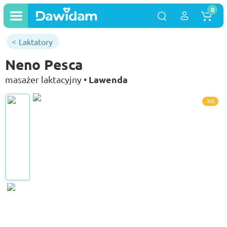
0
Laktatory
Neno Pesca
Lawenda
masażer laktacyjny •
Hit