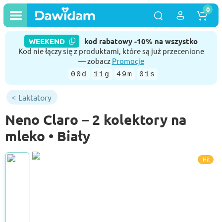
0
WEEKEND
kod rabatowy -10% na wszystko
Kod nie łączy się z produktami, które są już przecenione
— zobacz
Promocje
00d
11g
49m
01s
Laktatory
Neno Claro – 2 kolektory na
mleko • Biały
Hit