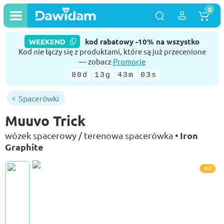
0
WEEKEND
kod rabatowy -10% na wszystko
Kod nie łączy się z produktami, które są już przecenione
— zobacz
Promocje
00d
13g
43m
02s
Spacerówki
Muuvo Trick
Iron
wózek spacerowy / terenowa spacerówka •
Graphite
Hit