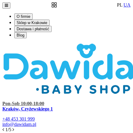
PL
UA
O firmie
Sklep w Krakowie
Dostawa i płatność
Blog
Pon-Sob 10:00-18:00
Kraków, Czyżewskiego 1
+48
453 301 999
info@dawidam.pl
1/5