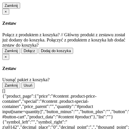
Zamknij
×
Zestaw
Połącz z produktem z koszyka?
//
Główny produkt z zestawu został
już dodany do koszyka. Połączyć z produktem z koszyka lub dodać
zestaw do koszyka?
Zamknij
Dołącz
Dodaj do koszyka
×
Zestaw
Usunąć pakiet z koszyka?
Zamknij
Usuń
[]
{"product_page":{"price":"#content .product-price-
container","special":"#content .product-special-
container","price_parent":"","quantity":"#product
input[name=quantity]","button_minus":"","button_plus":"","button":
#button-cart","product_data":"#content #product"},"list":""}
{"symbol_left":"","symbol_right":"
z\u0142","decimal_place":"0","decimal_point":",","thousand_point"