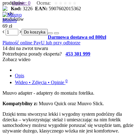
Opinie: 0
Ocena:
Kod:
3226
EAN:
5907602015362
Muuvo
69 zł
Do koszyka
Darmowa dostawa od 800zł
Płatność online PayU lub przy odbiorze
14 dni na zwrot towaru
Potrzebujesz porady eksperta?
453 301 999
Zobacz wideo
Opis
0
Wideo • Zdjęcia • Opinie
Muuvo adapter - adaptery do montażu fotelika.
Kompatybilny z:
Muuvo Quick oraz Muuvo Slick.
Dzięki temu stworzysz lekki i wygodny system podróżny dla
dziecka – wykorzystując stelaż i umieszczając na nim fotelik
samochodowy możesz wygodnie poruszać się wszędzie tam, gdzie
używanie dużego, klasycznego wózka nie jest komfortowe.