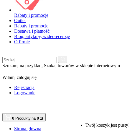
Rabaty i promocje
Outlet
Rabaty i promocje
Dostawa i płatność
Blog, artykuły, wideorecenzje
O firmie
Szukam, na przykład,
Szukaj towarów w sklepie internetowym
Witam,
zaloguj się
Rejestracja
Logowanie
0
Produkty,
na
0 zł
Twój koszyk jest pusty!
Strona główna