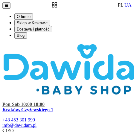
PL
UA
O firmie
Sklep w Krakowie
Dostawa i płatność
Blog
Pon-Sob 10:00-18:00
Kraków, Czyżewskiego 1
+48
453 301 999
info@dawidam.pl
1/5