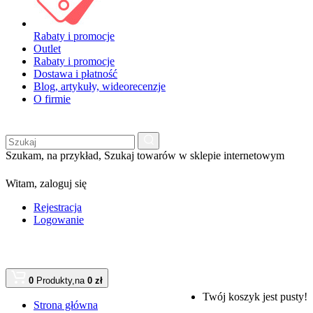
Rabaty i promocje
Outlet
Rabaty i promocje
Dostawa i płatność
Blog, artykuły, wideorecenzje
O firmie
Szukam, na przykład,
Szukaj towarów w sklepie internetowym
Witam,
zaloguj się
Rejestracja
Logowanie
0
Produkty,
na
0 zł
Twój koszyk jest pusty!
Strona główna