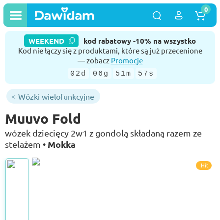
0
WEEKEND
kod rabatowy -10% na wszystko
Kod nie łączy się z produktami, które są już przecenione
— zobacz
Promocje
02d
06g
51m
57s
Wózki wielofunkcyjne
Muuvo Fold
wózek dziecięcy 2w1 z gondolą składaną razem ze
Mokka
stelażem •
Hit