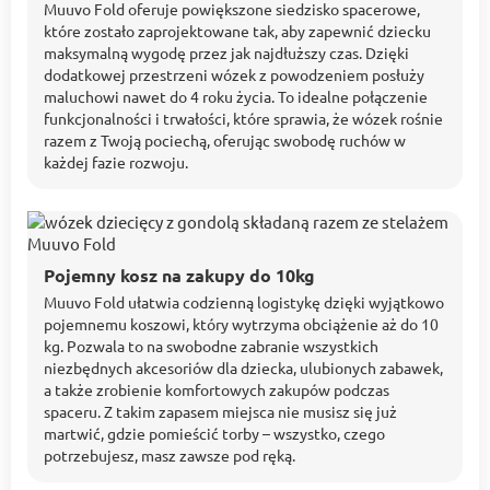
Muuvo Fold oferuje powiększone siedzisko spacerowe,
które zostało zaprojektowane tak, aby zapewnić dziecku
maksymalną wygodę przez jak najdłuższy czas. Dzięki
dodatkowej przestrzeni wózek z powodzeniem posłuży
maluchowi nawet do 4 roku życia. To idealne połączenie
funkcjonalności i trwałości, które sprawia, że wózek rośnie
razem z Twoją pociechą, oferując swobodę ruchów w
każdej fazie rozwoju.
Pojemny kosz na zakupy do 10kg
Muuvo Fold ułatwia codzienną logistykę dzięki wyjątkowo
pojemnemu koszowi, który wytrzyma obciążenie aż do 10
kg. Pozwala to na swobodne zabranie wszystkich
niezbędnych akcesoriów dla dziecka, ulubionych zabawek,
a także zrobienie komfortowych zakupów podczas
spaceru. Z takim zapasem miejsca nie musisz się już
martwić, gdzie pomieścić torby – wszystko, czego
potrzebujesz, masz zawsze pod ręką.