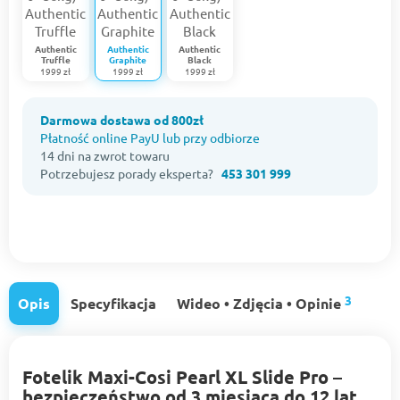
Authentic
Authentic
Authentic
Truffle
Graphite
Black
1999 zł
1999 zł
1999 zł
Darmowa dostawa od 800zł
Płatność online PayU lub przy odbiorze
14 dni na zwrot towaru
Potrzebujesz porady eksperta?
453 301 999
3
Opis
Specyfikacja
Wideo • Zdjęcia • Opinie
Fotelik Maxi-Cosi Pearl XL Slide Pro –
bezpieczeństwo od 3 miesiąca do 12 lat