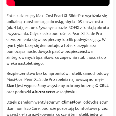
Fotelik dziecięcy Maxi-Cosi Pearl XL Slide Pro wyróżnia się
unikalną transformacją: do osiągnięcia 105 cm wzrostu
(ok. 4 lat) jest on używany na bazie ISOFIX z funkcją obrotu
i wysuwania. Gdy dziecko podrośnie, Pearl XL Slide Pro
łatwo zmienia się w bezpieczny fotelik podwyższający. W
tym trybie bazę się demontuje, a fotelik przypina za
pomocą samochodowych pasów bezpieczeństwa i
zintegrowanych łączników, co zapewnia stabilność aż do
wieku nastoletniego.
Bezpieczeństwo bez kompromisów: fotelik samochodowy
Maxi-Cosi Pearl XL Slide Pro spełnia najnowszą normę
i-
Size
i jest wyposażony w systemy ochrony bocznej
G-CELL
oraz poduszki
AirProtect®
w zagłówku.
Dzięki panelom wentylacyjnym
ClimaFlow
i oddychającym
tkaninom Eco Care, podróże pozostają komfortowe przez
wszystkie lata użytkowania, co czyni ten fotelik jedynym