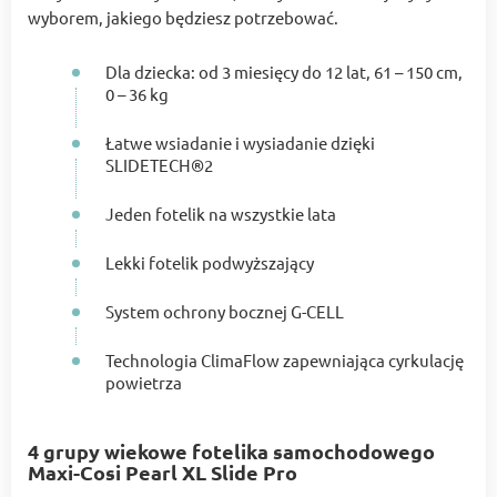
wyborem, jakiego będziesz potrzebować.
Dla dziecka: od 3 miesięcy do 12 lat, 61 – 150 cm,
0 – 36 kg
Łatwe wsiadanie i wysiadanie dzięki
SLIDETECH®2
Jeden fotelik na wszystkie lata
Lekki fotelik podwyższający
System ochrony bocznej G-CELL
Technologia ClimaFlow zapewniająca cyrkulację
powietrza
4 grupy wiekowe fotelika samochodowego
Maxi-Cosi Pearl XL Slide Pro