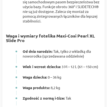
się samochodowym pasem bezpieczeństwa bez
użycia bazy. Funkcje obrotu 360° i SLIDETECH®
nie są już dostępne. Zaleca się montaż za
pomocą zintegrowanych łączników dla lepszej
stabilności.
Waga i wymiary fotelika Maxi-Cosi Pearl XL
Slide Pro
Od dnia narodzin:
Tak, tylko z wkładką dla
noworodka (sprzedawana oddzielnie)
Wiek i wzrost dziecka:
3 M – 12 L (61 – 150 cm)
Waga dziecka:
0 – 36 kg
Waga produktu:
8,2 kg
Zgodność z normą i-Size:
Tak