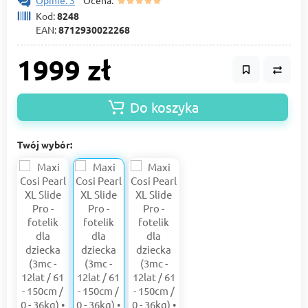
Opinie: 3
Ocena:
Kod:
8248
EAN:
8712930022268
1999 zł
Do koszyka
Twój wybór: