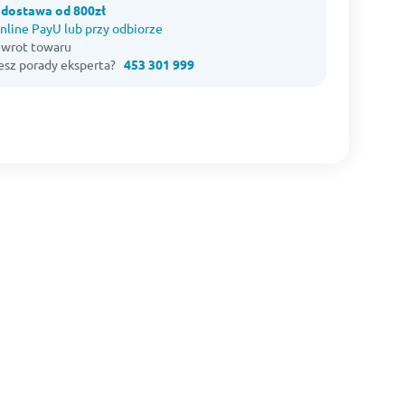
dostawa od 800zł
nline PayU lub przy odbiorze
 zwrot towaru
esz porady eksperta?
453 301 999