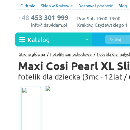
O firmie
Sklep w Krakowie
Dostawa i płatność
Blog
+48
453 301 999
Pon-Sob 10:00-18:00
info@dawidam.pl
Kraków, Czyżewskiego 1
Katalog
Strona główna
Foteliki samochodowe
Foteliki dla małych
Maxi Cosi Pearl XL Sl
fotelik dla dziecka (3mc - 12lat /