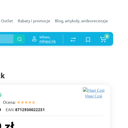
Outlet
Rabaty i promocje
Blog, artykuły, wideorecenzje
0
Witam,
zaloguj się
ck
j
Maxi Cosi
Ocena:
9
EAN:
8712930022251
 zł