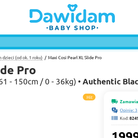
 dzieci (od ok. 1 roku)
Maxi Cosi Pearl XL Slide Pro
ide Pro
Authentic Bla
 61 - 150cm / 0 - 36kg) •
Hit
Zamawia
Opinie: 3
Kod:
824
1999