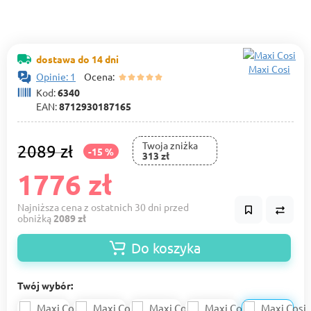
dostawa do 14 dni
Maxi Cosi
Opinie: 1
Ocena:
Kod:
6340
EAN:
8712930187165
Twoja zniżka
2089 zł
-15 %
313 zł
1776 zł
Najniższa cena z ostatnich 30 dni przed
obniżką
2089 zł
Do koszyka
Twój wybór: