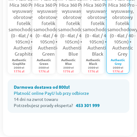
Authentic
Authentic
Authentic
Authentic
Authentic
Graphite
Green
Blue
Black
Grey
2089 zł
2089 zł
2089 zł
2089 zł
2089 zł
1776 zł
1776 zł
1776 zł
1776 zł
1776 zł
Darmowa dostawa od 800zł
Płatność online PayU lub przy odbiorze
14 dni na zwrot towaru
Potrzebujesz porady eksperta?
453 301 999