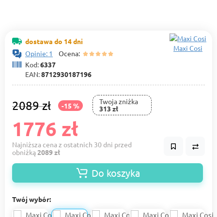
dostawa do 14 dni
Maxi Cosi
Opinie: 1
Ocena:
Kod:
6337
EAN:
8712930187196
Twoja zniżka
2089 zł
-15 %
313 zł
1776 zł
Najniższa cena z ostatnich 30 dni przed
obniżką
2089 zł
Do koszyka
Twój wybór: