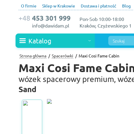
O firmie
Sklep w Krakowie
Dostawa i płatność
Blog
+48
453 301 999
Pon-Sob 10:00-18:00
info@dawidam.pl
Kraków, Czyżewskiego 1
Katalog
Strona główna
Spacerówki
Maxi Cosi Fame Cabin
Maxi Cosi Fame Cabi
wózek spacerowy premium, wóze
Sand