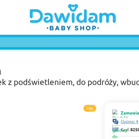
n
k z podświetleniem, do podróży, wb
Hit
Zamawia
Opinie: 4
Kod:
825