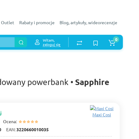
Outlet
Rabaty i promocje
Blog, artykuły, wideorecenzje
0
Witam,
zaloguj się
Sapphire
udowany powerbank •
j
Maxi Cosi
Ocena:
0
EAN:
3220660010035