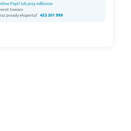
nline PayU lub przy odbiorze
 zwrot towaru
esz porady eksperta?
453 301 999