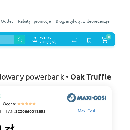
Outlet
Rabaty i promocje
Blog, artykuły, wideorecenzje
0
Witam,
zaloguj się
Oak Truffle
udowany powerbank •
j
Ocena:
Maxi Cosi
1
EAN:
3220660012695
 zł