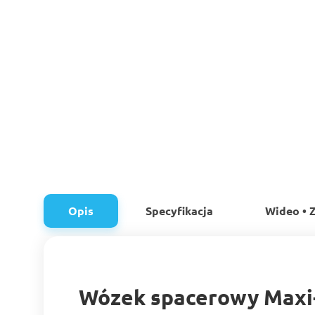
Opis
Specyfikacja
Wideo • Z
Wózek spacerowy Maxi-