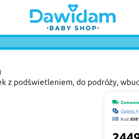
n
k z podświetleniem, do podróży, wb
Zamawia
Opinie: 4
Kod:
838
2449