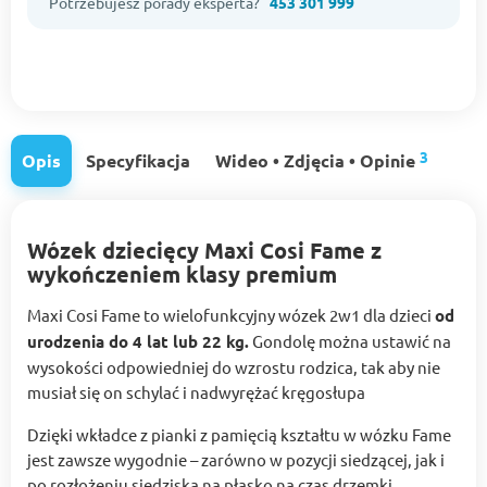
Potrzebujesz porady eksperta?
453 301 999
3
Opis
Specyfikacja
Wideo • Zdjęcia • Opinie
Wózek dziecięcy Maxi Cosi Fame z
wykończeniem klasy premium
Maxi Cosi Fame to wielofunkcyjny wózek 2w1 dla dzieci
od
urodzenia do 4 lat lub 22 kg.
Gondolę można ustawić na
wysokości odpowiedniej do wzrostu rodzica, tak aby nie
musiał się on schylać i nadwyrężać kręgosłupa
Dzięki wkładce z pianki z pamięcią kształtu w wózku Fame
jest zawsze wygodnie – zarówno w pozycji siedzącej, jak i
po rozłożeniu siedziska na płasko na czas drzemki.