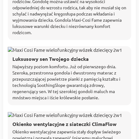
rodziców. Gondolę można ustawić na wysokości
odpowiedniej do wzrostu rodzica, tak aby nie musiał się on
schylać i nadwyrężać kręgosłupa podczas wkładania i
wyjmowania dziecka. Gondola Maxi-Cosi Fame zapewnia
luksusowe warunki dziecku i niezrównany komfort
rodzicom.
Luksusowy sen Twojego dziecka
Najwyższy poziom komfortu. Już od pierwszego dnia.
Szeroka, przestronna gondola i dwustronny materac z
przepuszczającej powietrze pianki z pamięcią kształtu i
technologią SoothingSlope gwarantują zdrowy,
regenerujący sen. W tej szerokiej gondoli maluch ma
mnóstwo miejsca i iście królewskie posłanie.
Okienko wentylacyjne z siateczki ClimaFlow
Okienko wentylacyjne zapewnia stały dopływ świeżego
powietrza i pozwala zapewnić śpiącemu maluchowi