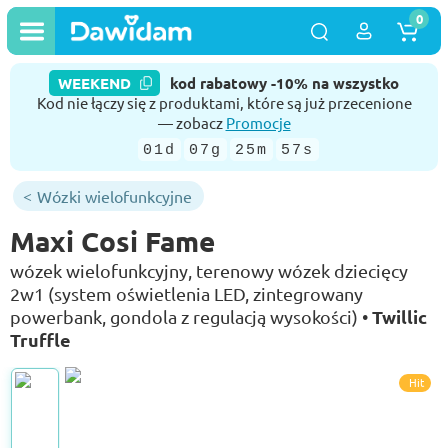
0
WEEKEND
kod rabatowy -10% na wszystko
Kod nie łączy się z produktami, które są już przecenione
— zobacz
Promocje
01d
07g
25m
56s
Wózki wielofunkcyjne
Maxi Cosi Fame
wózek wielofunkcyjny, terenowy wózek dziecięcy
2w1 (system oświetlenia LED, zintegrowany
Twillic
powerbank, gondola z regulacją wysokości) •
Truffle
Hit