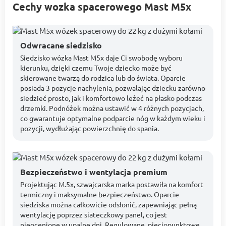
Cechy wozka spacerowego Mast M5x
Odwracane siedzisko
Siedzisko wózka Mast M5x daje Ci swobodę wyboru
kierunku, dzięki czemu Twoje dziecko może być
skierowane twarzą do rodzica lub do świata. Oparcie
posiada 3 pozycje nachylenia, pozwalając dziecku zarówno
siedzieć prosto, jak i komfortowo leżeć na płasko podczas
drzemki. Podnóżek można ustawić w 4 różnych pozycjach,
co gwarantuje optymalne podparcie nóg w każdym wieku i
pozycji, wydłużając powierzchnię do spania.
Bezpieczeństwo i wentylacja premium
Projektując M.5x, szwajcarska marka postawiła na komfort
termiczny i maksymalne bezpieczeństwo. Oparcie
siedziska można całkowicie odsłonić, zapewniając pełną
wentylację poprzez siateczkowy panel, co jest
nieocenione w upalne dni. Regulowane, pięciopunktowe