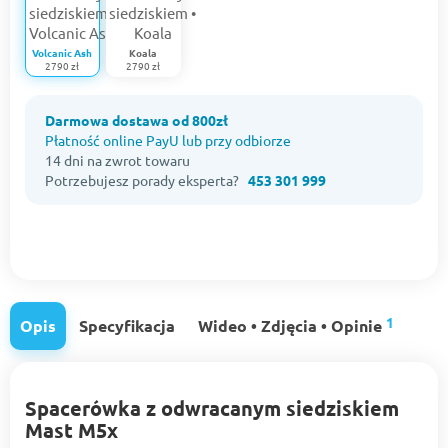
Volcanic Ash
Koala
2790 zł
2790 zł
Darmowa dostawa od 800zł
Płatność online PayU lub przy odbiorze
14 dni na zwrot towaru
Potrzebujesz porady eksperta?
453 301 999
1
Opis
Specyfikacja
Wideo • Zdjęcia • Opinie
Spacerówka z odwracanym siedziskiem
Mast M5x