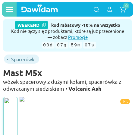
0
WEEKEND
kod rabatowy -10% na wszystko
Kod nie łączy się z produktami, które są już przecenione
— zobacz
Promocje
00d
07g
59m
06s
Spacerówki
Mast M5x
wózek spacerowy z dużymi kołami, spacerówka z
Volcanic Ash
odwracanym siedziskiem •
Hit