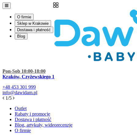
O firmie
Sklep w Krakowie
Dostawa i płatność
Blog
Pon-Sob 10:00-18:00
Kraków, Czyżewskiego 1
+48
453 301 999
info@dawidam.pl
1/5
Outlet
Rabaty i promocje
Dostawa i płatność
Blog, artykuły, wideorecenzje
O firmie