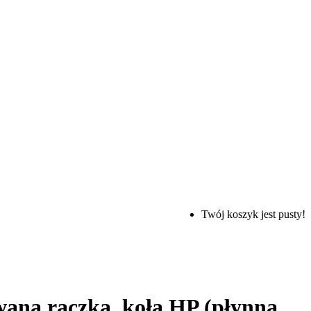
Twój koszyk jest pusty!
wana rączka, koła HP (płynna