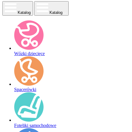
Katalog
Katalog
Wózki dziecięce
Spacerówki
Foteliki samochodowe